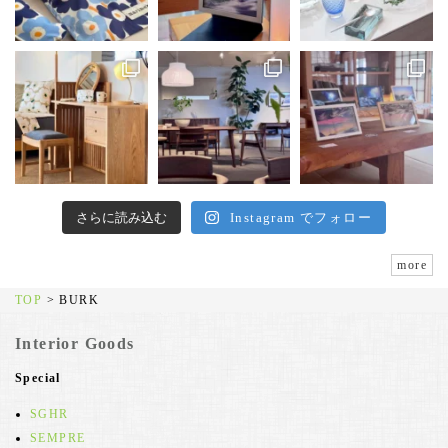
さらに読み込む
Instagram でフォロー
more
TOP
>
BURK
Interior Goods
Special
SGHR
SEMPRE