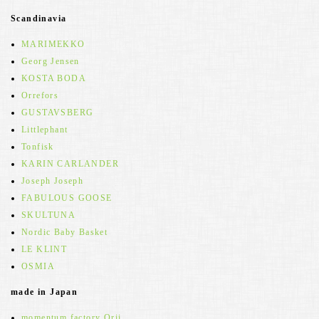
Scandinavia
MARIMEKKO
Georg Jensen
KOSTA BODA
Orrefors
GUSTAVSBERG
Littlephant
Tonfisk
KARIN CARLANDER
Joseph Joseph
FABULOUS GOOSE
SKULTUNA
Nordic Baby Basket
LE KLINT
OSMIA
made in Japan
momentum factory Orii