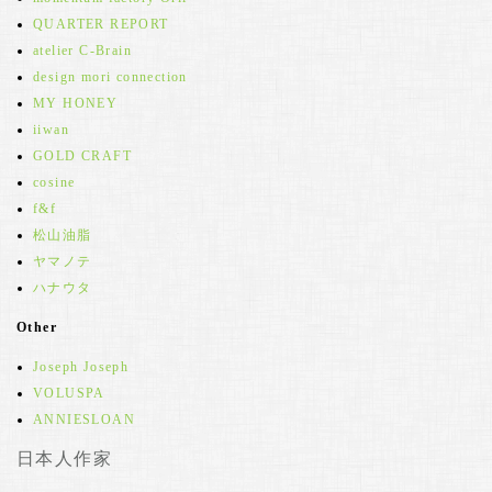
QUARTER REPORT
atelier C-Brain
design mori connection
MY HONEY
iiwan
GOLD CRAFT
cosine
f&f
松山油脂
ヤマノテ
ハナウタ
Other
Joseph Joseph
VOLUSPA
ANNIESLOAN
日本人作家