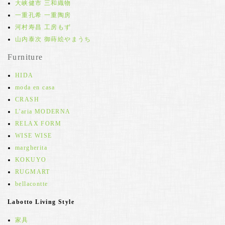
大峡健市 三和織物
一重孔希 一重陶房
河村寿昌 工房もず
山内泰次 御蒔絵やまうち
Furniture
HIDA
moda en casa
CRASH
L'aria MODERNA
RELAX FORM
WISE WISE
margherita
KOKUYO
RUGMART
bellacontte
Labotto Living Style
家具