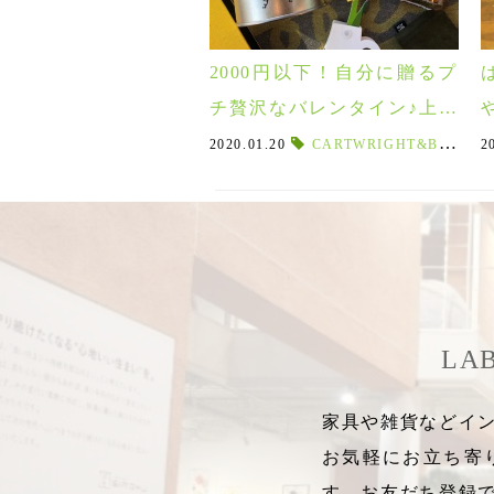
2000円以下！自分に贈るプ
チ贅沢なバレンタイン♪上司
や男友達にもおすすめ！
2020.01.20
CARTWRIGHT&BUTLER
2
LA
家具や雑貨などイン
お気軽にお立ち寄
す。お友だち登録