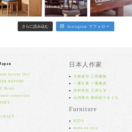
さらに読み込む
Instagram でフォロー
日本人作家
 Japan
um factory Orii
大峡健市 三和織物
TER REPORT
一重孔希 一重陶房
 C-Brain
河村寿昌 工房もず
 mori connection
山内泰次 御蒔絵やまうち
ONEY
Furniture
 CRAFT
HIDA
moda en casa