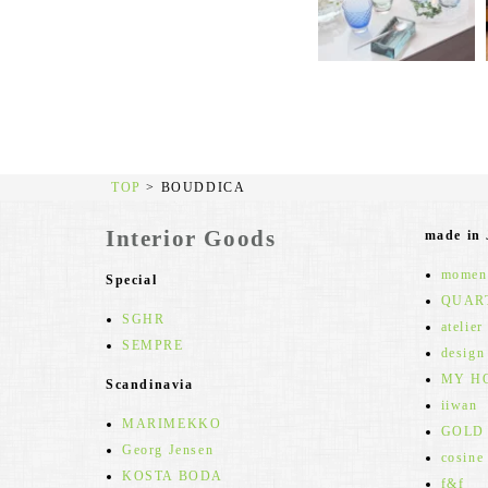
TOP
>
BOUDDICA
Interior Goods
made in
moment
Special
QUAR
SGHR
atelier
SEMPRE
design
MY H
Scandinavia
iiwan
MARIMEKKO
GOLD
Georg Jensen
cosine
KOSTA BODA
f&f