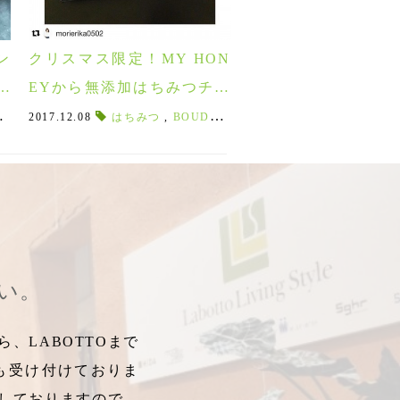
ン
クリスマス限定！MY HON
プ
EYから無添加はちみつチョ
コレートが新登場！！
ナッツ
ハニータブレット
,
ドリンクグラス
,
2017.12.08
フランボワーズ
,
,
ホワイトチョコストロベリー
めがねハンガー
はちみつ
,
THESPOON
,
BOUDDICA
,
,
ロックグラス
ボーディカ
,
ヒルナンデス！
,
,
フード
,
ハニータブレット
ギフト
,
男友達
,
,
タンブラ
はちみつ
,
お父
,
さい。
、LABOTTOまで
も受け付けておりま
しておりますので、