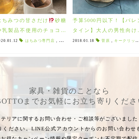
はちみつの甘さだけ
砂糖
予算5000円以下！【バレ
や乳製品不使用のチョコレ
タイン】大人の男性向け
ート♪ボーディカ
レゼント♡
020.01.12
,
ストロベリー
はちみつ専門店
,
苺
,
ボーディカ
,
砂糖不使用
,
ニュアンス
2018.01.18
,
板チョコレート
,
チョコレートドリンク
菅原
,
,
キークリップ
ヘーゼル
,
家具・雑貨のことなら
BOTTOまでお気軽にお立ち寄りくだ
テリアに関するお問い合わせ・ご相談等がございましたら
りください。LINE公式アカウントからのお問い合わせ
でお得なキャンペーン情報や限定クーポンも不定期で配信