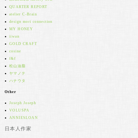
QUARTER REPORT
atelier C-Brain
design mori connection
MY HONEY
iiwan
GOLD CRAFT
cosine
f&f
松山油脂
ヤマノテ
ハナウタ
Other
Joseph Joseph
VOLUSPA
ANNIESLOAN
日本人作家