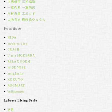
大峡健市 三和織物
一重孔希 一重陶房
河村寿昌 工房もず
山内泰次 御蒔絵やまうち
Furniture
HIDA
moda en casa
CRASH
L'aria MODERNA
RELAX FORM
WISE WISE
margherita
KOKUYO
RUGMART
bellacontte
Labotto Living Style
家具