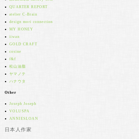
QUARTER REPORT
atelier C-Brain
design mori connection
MY HONEY
iiwan
GOLD CRAFT
cosine
f&f
松山油脂
ヤマノテ
ハナウタ
Other
Joseph Joseph
VOLUSPA
ANNIESLOAN
日本人作家