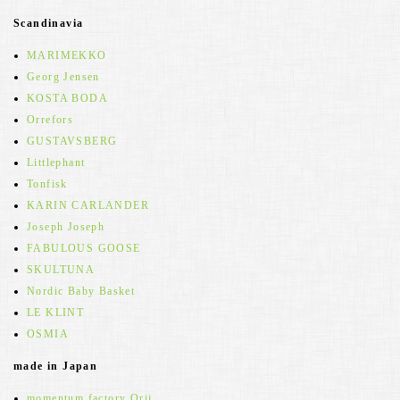
Scandinavia
MARIMEKKO
Georg Jensen
KOSTA BODA
Orrefors
GUSTAVSBERG
Littlephant
Tonfisk
KARIN CARLANDER
Joseph Joseph
FABULOUS GOOSE
SKULTUNA
Nordic Baby Basket
LE KLINT
OSMIA
made in Japan
momentum factory Orii