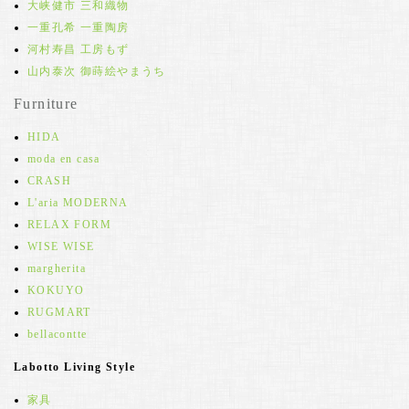
大峡健市 三和織物
一重孔希 一重陶房
河村寿昌 工房もず
山内泰次 御蒔絵やまうち
Furniture
HIDA
moda en casa
CRASH
L'aria MODERNA
RELAX FORM
WISE WISE
margherita
KOKUYO
RUGMART
bellacontte
Labotto Living Style
家具