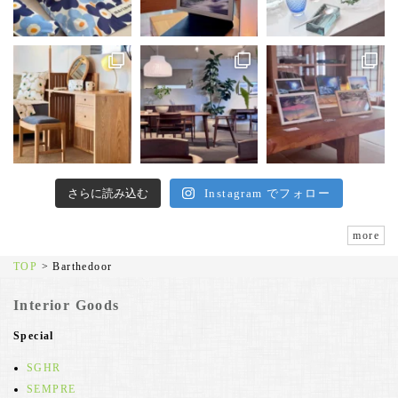
さらに読み込む
Instagram でフォロー
more
TOP
>
Barthedoor
Interior Goods
Special
SGHR
SEMPRE