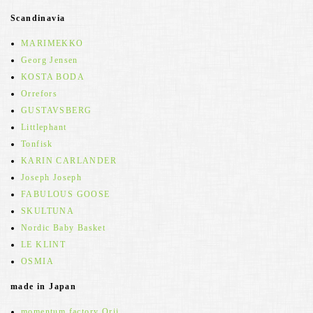
Scandinavia
MARIMEKKO
Georg Jensen
KOSTA BODA
Orrefors
GUSTAVSBERG
Littlephant
Tonfisk
KARIN CARLANDER
Joseph Joseph
FABULOUS GOOSE
SKULTUNA
Nordic Baby Basket
LE KLINT
OSMIA
made in Japan
momentum factory Orii