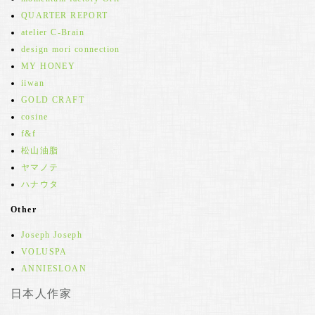
QUARTER REPORT
atelier C-Brain
design mori connection
MY HONEY
iiwan
GOLD CRAFT
cosine
f&f
松山油脂
ヤマノテ
ハナウタ
Other
Joseph Joseph
VOLUSPA
ANNIESLOAN
日本人作家