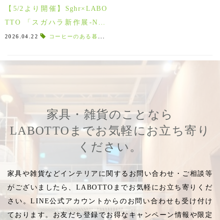
【5/2より開催】Sghr×LABO
TTO 「スガハラ新作展-New
Design Preview 2026 -」
2026.04.22
コーヒーのある暮らし
,
定番選考総選挙
,
私の好きなスガハ
家具・雑貨のことなら
LABOTTOまでお気軽にお立ち寄り
ください。
家具や雑貨などインテリアに関するお問い合わせ・ご相談等
がございましたら、LABOTTOまでお気軽にお立ち寄りくだ
さい。LINE公式アカウントからのお問い合わせも受け付け
ております。お友だち登録でお得なキャンペーン情報や限定