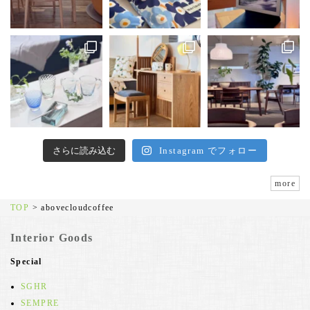
さらに読み込む
Instagram でフォロー
more
TOP
>
abovecloudcoffee
Interior Goods
Special
SGHR
SEMPRE