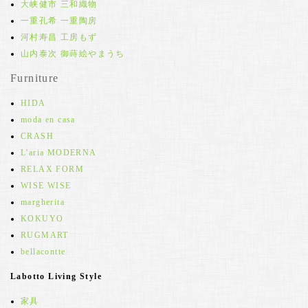
大峡健市 三和織物
一重孔希 一重陶房
河村寿昌 工房もず
山内泰次 御蒔絵やまうち
Furniture
HIDA
moda en casa
CRASH
L'aria MODERNA
RELAX FORM
WISE WISE
margherita
KOKUYO
RUGMART
bellacontte
Labotto Living Style
家具