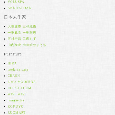
VOLUSPA
ANNIESLOAN
日本人作家
大峡健市 三和織物
一重孔希 一重陶房
河村寿昌 工房もず
山内泰次 御蒔絵やまうち
Furniture
HIDA
moda en casa
CRASH
L'aria MODERNA
RELAX FORM
WISE WISE
margherita
KOKUYO
RUGMART