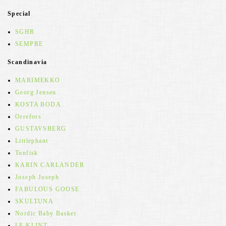
Special
SGHR
SEMPRE
Scandinavia
MARIMEKKO
Georg Jensen
KOSTA BODA
Orrefors
GUSTAVSBERG
Littlephant
Tonfisk
KARIN CARLANDER
Joseph Joseph
FABULOUS GOOSE
SKULTUNA
Nordic Baby Basket
LE KLINT