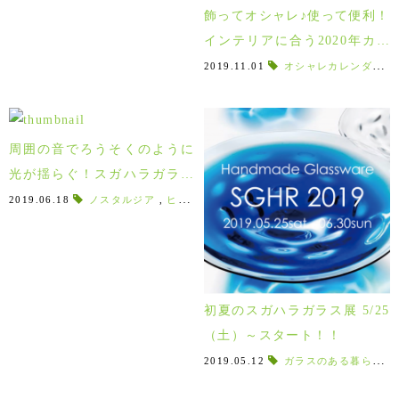
飾ってオシャレ♪使って便利！
インテリアに合う2020年カレ
ンダー！！
2019.11.01
オシャレカレンダー
,
周囲の音でろうそくのように
光が揺らぐ！スガハラガラス
のLEDキャンドルライト！
2019.06.18
ノスタルジア
,
ヒュッゲ
,
新作
,
ゼロバイゼロ
,
LED照明
,
初夏のスガハラガラス展 5/25
（土）～スタート！！
2019.05.12
ガラスのある暮らし
,