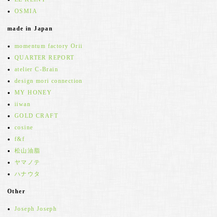
OSMIA
made in Japan
momentum factory Orii
QUARTER REPORT
atelier C-Brain
design mori connection
MY HONEY
iiwan
GOLD CRAFT
cosine
f&f
松山油脂
ヤマノテ
ハナウタ
Other
Joseph Joseph