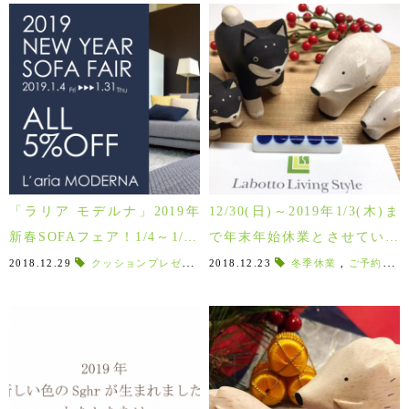
「ラリア モデルナ」2019年
12/30(日)～2019年1/3(木)ま
新春SOFAフェア！1/4～1/31
で年末年始休業とさせていた
まで！！
だきます。新年は1/4(金)から
2018.12.29
クッションプレゼント
,
2018.12.23
新春ソファフェア
冬季休業
,
Amico
,
ご予約受付中
,
へたら
営業致します。