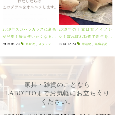
2019年スガハラガラスに新色
2019年の干支は亥／イノシ
が登場！毎日使いたくなるグ
シ！ぽれぽれ動物で新年を飾
ラス５選！！
って楽しもう♪
2019.05.24
結婚祝
,
スタッフオススメ
2018.12.23
,
新色
,
ニューカラー
縁起物
,
無病息災
,
色の組み
,
1
家具・雑貨のことなら
LABOTTOまでお気軽にお立ち寄り
ください。