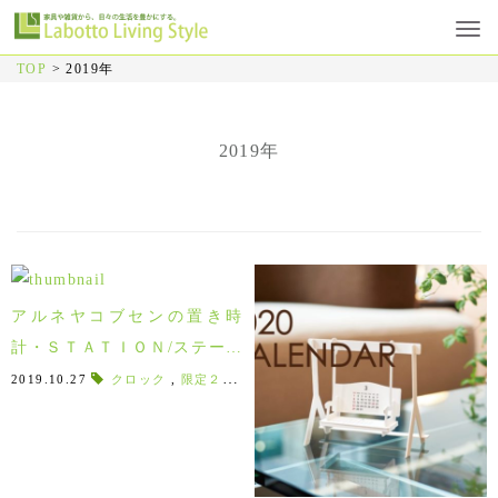
TOP
>
2019年
2019年
アルネヤコブセンの置き時
計・ＳＴＡＴＩＯＮ/ステーシ
ョン！限定モデルが入荷しま
2019.10.27
クロック
,
限定２色
,
アルネヤコブセン
,
モスグリーン
,
バ
した♪