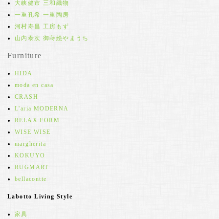
大峡健市 三和織物
一重孔希 一重陶房
河村寿昌 工房もず
山内泰次 御蒔絵やまうち
Furniture
HIDA
moda en casa
CRASH
L'aria MODERNA
RELAX FORM
WISE WISE
margherita
KOKUYO
RUGMART
bellacontte
Labotto Living Style
家具