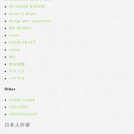
QUARTER REPORT
atelier C-Brain
design mori connection
MY HONEY
iiwan
GOLD CRAFT
cosine
f&f
松山油脂
ヤマノテ
ハナウタ
Other
Joseph Joseph
VOLUSPA
ANNIESLOAN
日本人作家