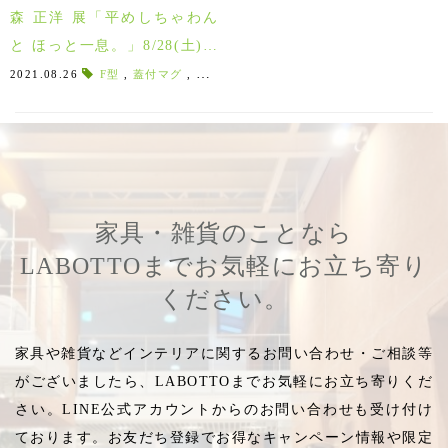
森 正洋 展「平めしちゃわん
と ほっと一息。」8/28(土)～
9/26(日)
2021.08.26
F型
,
蓋付マグ
,
レリーフマグ
,
Q型
,
C&S
,
飲む器
,
飲むう
家具・雑貨のことなら
LABOTTOまでお気軽にお立ち寄り
ください。
家具や雑貨などインテリアに関するお問い合わせ・ご相談等
がございましたら、LABOTTOまでお気軽にお立ち寄りくだ
さい。LINE公式アカウントからのお問い合わせも受け付け
ております。お友だち登録でお得なキャンペーン情報や限定