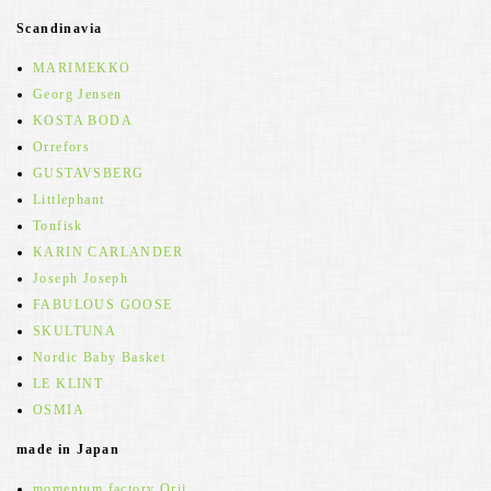
Scandinavia
MARIMEKKO
Georg Jensen
KOSTA BODA
Orrefors
GUSTAVSBERG
Littlephant
Tonfisk
KARIN CARLANDER
Joseph Joseph
FABULOUS GOOSE
SKULTUNA
Nordic Baby Basket
LE KLINT
OSMIA
made in Japan
momentum factory Orii