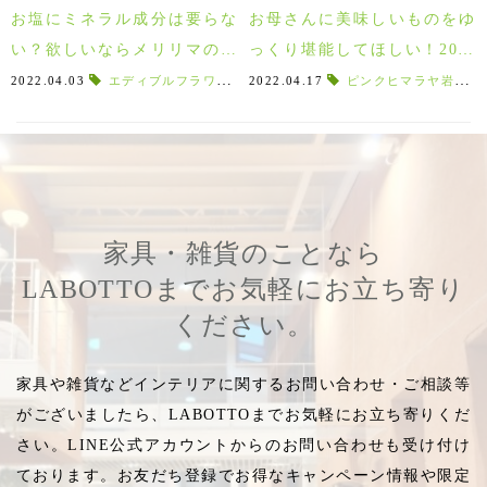
お塩にミネラル成分は要らな
お母さんに美味しいものをゆ
い？欲しいならメリリマの天
っくり堪能してほしい！2022
然塩がオススメ♪
年母の日食品・飲料セレクト♪
2022.04.03
エディブルフラワー
,
オシャレな瓶
2022.04.17
,
食用花
ピンクヒマラヤ岩塩
,
食べられる花
,
家具・雑貨のことなら
LABOTTOまでお気軽にお立ち寄り
ください。
家具や雑貨などインテリアに関するお問い合わせ・ご相談等
がございましたら、LABOTTOまでお気軽にお立ち寄りくだ
さい。LINE公式アカウントからのお問い合わせも受け付け
ております。お友だち登録でお得なキャンペーン情報や限定