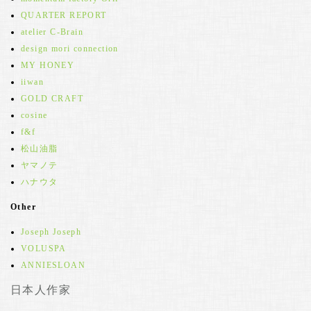
QUARTER REPORT
atelier C-Brain
design mori connection
MY HONEY
iiwan
GOLD CRAFT
cosine
f&f
松山油脂
ヤマノテ
ハナウタ
Other
Joseph Joseph
VOLUSPA
ANNIESLOAN
日本人作家