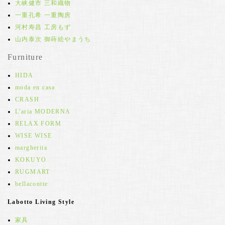
大峡健市 三和織物
一重孔希 一重陶房
河村寿昌 工房もず
山内泰次 御蒔絵やまうち
Furniture
HIDA
moda en casa
CRASH
L'aria MODERNA
RELAX FORM
WISE WISE
margherita
KOKUYO
RUGMART
bellacontte
Labotto Living Style
家具