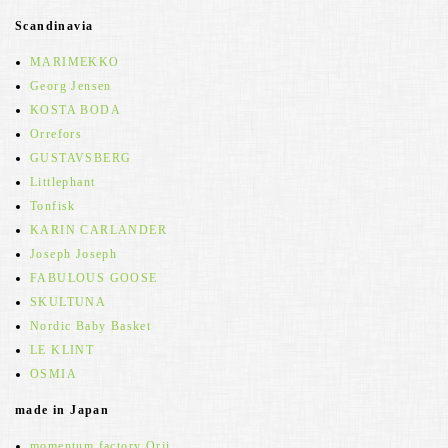
Scandinavia
MARIMEKKO
Georg Jensen
KOSTA BODA
Orrefors
GUSTAVSBERG
Littlephant
Tonfisk
KARIN CARLANDER
Joseph Joseph
FABULOUS GOOSE
SKULTUNA
Nordic Baby Basket
LE KLINT
OSMIA
made in Japan
momentum factory Orii