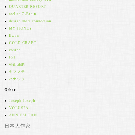
QUARTER REPORT
atelier C-Brain
design mori connection
MY HONEY
iiwan
GOLD CRAFT
cosine
f&f
松山油脂
ヤマノテ
ハナウタ
Other
Joseph Joseph
VOLUSPA
ANNIESLOAN
日本人作家