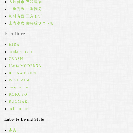
大峡健市 三和織物
一重孔希 一重陶房
河村寿昌 工房もず
山内泰次 御蒔絵やまうち
Furniture
HIDA
moda en casa
CRASH
L'aria MODERNA
RELAX FORM
WISE WISE
margherita
KOKUYO
RUGMART
bellacontte
Labotto Living Style
家具