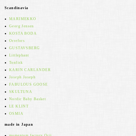
Scandinavia
MARIMEKKO
Georg Jensen
KOSTA BODA
Orrefors
GUSTAVSBERG
Littlephant
Tonfisk
KARIN CARLANDER
Joseph Joseph
FABULOUS GOOSE
SKULTUNA
Nordic Baby Basket
LE KLINT
OSMIA
made in Japan
momentum factory Orii