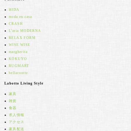
HIDA
moda en casa
CRASH
L'aria MODERNA
RELAX FORM
WISE WISE
margherita
KOKUYO
RUGMART
bellacontte
Labotto Living Style
家具
雑貨
食器
求人情報
アクセス
家具配送