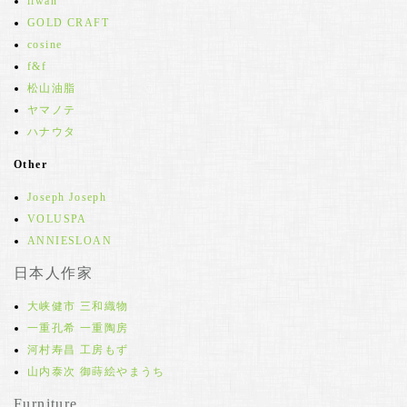
iiwan
GOLD CRAFT
cosine
f&f
松山油脂
ヤマノテ
ハナウタ
Other
Joseph Joseph
VOLUSPA
ANNIESLOAN
日本人作家
大峡健市 三和織物
一重孔希 一重陶房
河村寿昌 工房もず
山内泰次 御蒔絵やまうち
Furniture