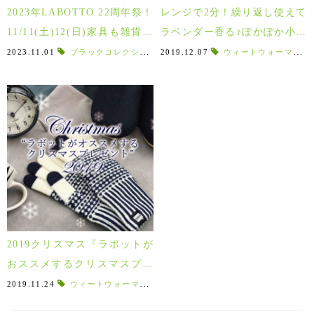
2023年LABOTTO 22周年祭！
レンジで2分！繰り返し使えて
11/11(土)12(日)家具も雑貨も
ラベンダー香る♪ぽかぽか小麦
植物も全品10％現金還元！
ウォーマー！
2023.11.01
ブラックコレクション
,
2019.12.07
LE KLINT
,
aruku
ウィートウォーマー
,
POP‐UP
,
特別
,
2019クリスマス『ラボットが
おススメするクリスマスプレ
ゼント特集』
2019.11.24
ウィートウォーマー
,
ギフトセレクション
,
クリスマスプレ