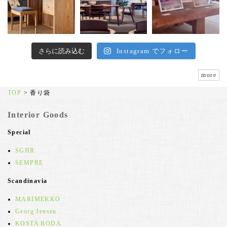
さらに読み込む
Instagram でフォロー
more
TOP
>
香り袋
Interior Goods
Special
SGHR
SEMPRE
Scandinavia
MARIMEKKO
Georg Jensen
KOSTA BODA