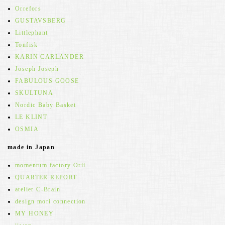
Orrefors
GUSTAVSBERG
Littlephant
Tonfisk
KARIN CARLANDER
Joseph Joseph
FABULOUS GOOSE
SKULTUNA
Nordic Baby Basket
LE KLINT
OSMIA
made in Japan
momentum factory Orii
QUARTER REPORT
atelier C-Brain
design mori connection
MY HONEY