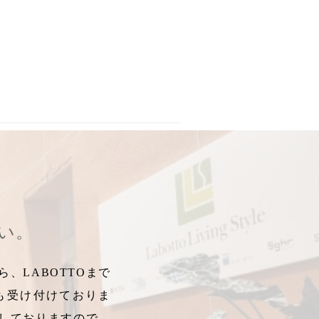
ップ
,
新米に合う器
,
めし茶わん
,
山下さんの動物園
,
陶磁器デザイン
,
さい。
、LABOTTOまで
も受け付けておりま
しておりますので、