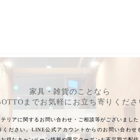
マグ
,
Q型
,
C&S
,
飲む器
,
飲むうつわ
,
モーニングカップ
,
デミタスカ
家具・雑貨のことなら
BOTTOまでお気軽にお立ち寄りくだ
テリアに関するお問い合わせ・ご相談等がございましたら
りください。LINE公式アカウントからのお問い合わせ
でお得なキャンペーン情報や限定クーポンも不定期で配信