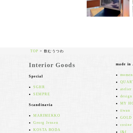
TOP
>
飲むうつわ
Interior Goods
made in
moment
Special
QUAR
SGHR
atelier
SEMPRE
design
MY H
Scandinavia
iiwan
MARIMEKKO
GOLD
Georg Jensen
cosine
KOSTA BODA
f&f