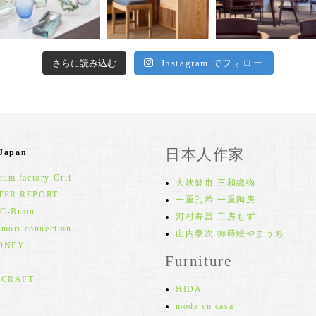
さらに読み込む
Instagram でフォロー
日本人作家
 Japan
um factory Orii
大峡健市 三和織物
TER REPORT
一重孔希 一重陶房
 C-Brain
河村寿昌 工房もず
 mori connection
山内泰次 御蒔絵やまうち
ONEY
Furniture
 CRAFT
HIDA
moda en casa