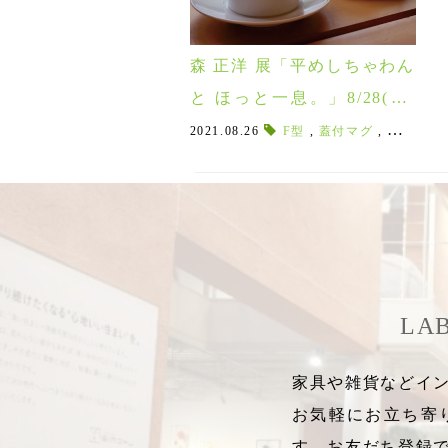
森 正洋 展「平めしちゃわん
と ほっと一息。」8/28(土)
～9/26(日)
2021.08.26
F型
,
蓋付マグ
,
レリーフ
LA
家具や雑貨などイン
お気軽にお立ち寄
す。お友だち登録