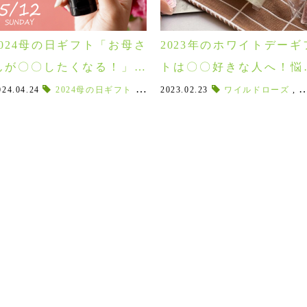
2024母の日ギフト「お母さ
2023年のホワイトデーギ
んが〇〇したくなる！」ギ
トは〇〇好きな人へ！悩
ト特集4/27-5/12
ず選べる10選♪
024.04.24
,
わらび餅
,
お家カフェ
2024母の日ギフト
,
パフェ
,
,
贈って喜ばれる
和風パフェ
2023.02.23
,
和のスイーツ
,
香りでリラックス
ワイルドローズ
,
和菓子
,
,