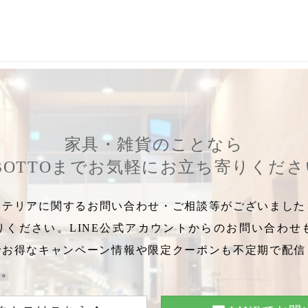
,
使い勝手の良い器
,
憧れの食器
,
ペールピンク
,
ペアカップ
,
盛付
家具・雑貨のことなら
BOTTOまでお気軽にお立ち寄りくだ
テリアに関するお問い合わせ・ご相談等がございましたら
りください。LINE公式アカウントからのお問い合わせ
でお得なキャンペーン情報や限定クーポンも不定期で配信
い。