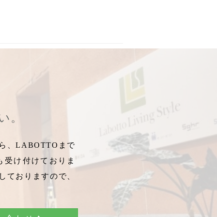
やすい器
,
カッリオ
,
KALLIO
,
無地の食器
,
無地の器
,
フリーザ対応
,
さい。
、LABOTTOまで
も受け付けておりま
しておりますので、