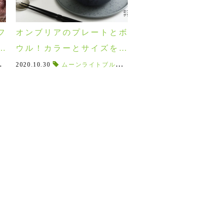
フ
オンブリアのプレートとボ
ま
ウル！カラーとサイズを比
べてみた♪使い勝手が良いの
好き
ワイルドローズハンドクリーム
手軽に楽しめる
,
あんこ
2020.10.30
,
あんみつ
,
出かけたくなる
ムーンライトブルー
,
染付地紋
,
ガレット
,
,
使いたくなる
スタッフコラム
,
,
ラ・トリニテーヌ
電子レンジ
,
母の日2024
,
コラム
,
グラナイトグリ
,
,
,
和食器好
マリメッ
レタータ
はどっち？