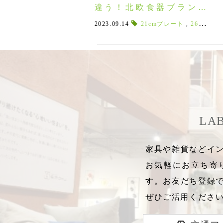
違う！北欧食器ブランド
「ペンティックのカッリ
2023.09.14
21cmプレート
,
26cmプレート
オ」シリーズ
LA
家具や雑貨などイン
お気軽にお立ち寄
す。お友だち登録
ぜひご活用くださ