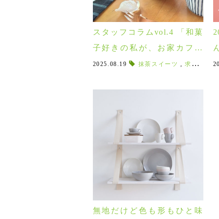
スタッフコラムvol.4 「和菓
子好きの私が、お家カフェ
のために「そばちょこ」を
フ
2025.08.19
抹茶スイーツ
,
求肥
,
寒天
2
選んで大成功したお話」
無地だけど色も形もひと味