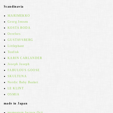
Scandinavia
MARIMEKKO
Georg Jensen
KOSTA BODA
Orrefors
GUSTAVSBERG
Littlephant
Tonfisk
KARIN CARLANDER
Joseph Joseph
FABULOUS GOOSE
SKULTUNA
Nordic Baby Basket
LE KLINT
OSMIA
made in Japan
momentum factory Orii