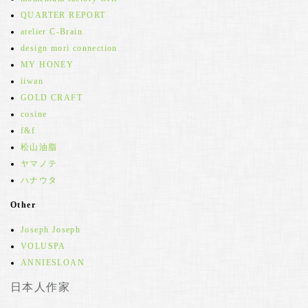
QUARTER REPORT
atelier C-Brain
design mori connection
MY HONEY
iiwan
GOLD CRAFT
cosine
f&f
松山油脂
ヤマノテ
ハナウタ
Other
Joseph Joseph
VOLUSPA
ANNIESLOAN
日本人作家