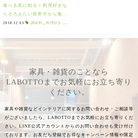
食べる前に削る！料理好きな
らそろえたい世界中から集め
られた岩塩！
2018.12.03
調味料
,
料理好き
,
ボリビア
,
肉料理
,
魚料理
,
味付け
,
水
家具・雑貨のことなら
LABOTTOまでお気軽にお立ち寄り
ください。
家具や雑貨などインテリアに関するお問い合わせ・ご相談等
がございましたら、LABOTTOまでお気軽にお立ち寄りくだ
さい。LINE公式アカウントからのお問い合わせも受け付け
ております。お友だち登録でお得なキャンペーン情報や限定