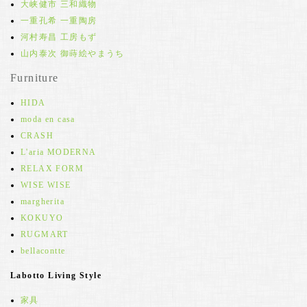
大峡健市 三和織物
一重孔希 一重陶房
河村寿昌 工房もず
山内泰次 御蒔絵やまうち
Furniture
HIDA
moda en casa
CRASH
L'aria MODERNA
RELAX FORM
WISE WISE
margherita
KOKUYO
RUGMART
bellacontte
Labotto Living Style
家具