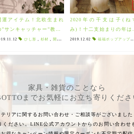
開運アイテム！北欧生まれ
2020年の干支は子(ね
の”サンキャッチャー”教室1
み)！十二支始まりの年は
/14(土)開催！
れぽれ動物と干支アイテ
019.11.12
,
サンキャッチャーおしゃれ
ひし形
,
杉材
,
,
開運アイテム
サンキャッチャー開運効果
2019.12.02
,
ラッキーアイテム
福福ポップアップスポンジ
,
スワロフスキ
,
2020年
で開運♪
家具・雑貨のことなら
BOTTOまでお気軽にお立ち寄りくだ
テリアに関するお問い合わせ・ご相談等がございましたら
りください。LINE公式アカウントからのお問い合わせ
でお得なキャンペーン情報や限定クーポンも不定期で配信