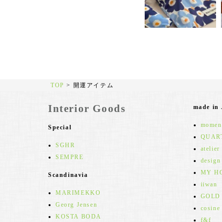
TOP
>
開運アイテム
Interior Goods
made in
moment
Special
QUAR
SGHR
atelier
SEMPRE
design
MY H
Scandinavia
iiwan
MARIMEKKO
GOLD
Georg Jensen
cosine
KOSTA BODA
f&f