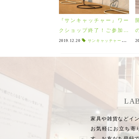
『サンキャッチャー』ワー
クショップ終了！ご参加の
皆様ありがとうござました♪
2
2019.12.20
サンキャッチャースタンド
2
LA
家具や雑貨などイン
お気軽にお立ち寄
す。お友だち登録