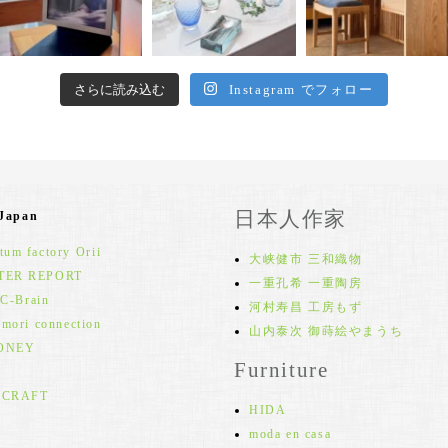
さらに読み込む
Instagram でフォロー
日本人作家
 Japan
um factory Orii
大峡健市 三和織物
TER REPORT
一重孔希 一重陶房
 C-Brain
河村寿昌 工房もず
 mori connection
山内泰次 御蒔絵やまうち
ONEY
Furniture
 CRAFT
HIDA
moda en casa