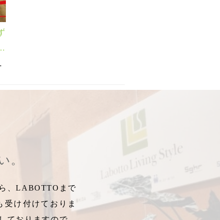
ず
ぽ
ム
ーサンキャッチャー
開運
,
スワロフスキー
,
福福ワイプ
,
,
,
2020年
キッチンワイプ
スワロフスキークリスタル
,
開運
,
,
スギ
運試し
,
北欧アイテム
,
ネズミグッズ
,
お部屋のインテリア
,
阿部真由美
,
正月
,
さい。
、LABOTTOまで
も受け付けておりま
しておりますので、