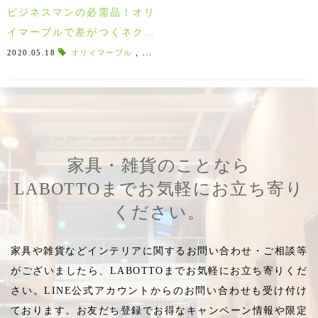
ビジネスマンの必需品！オリ
イマーブルで差がつくネクタ
イピン＆カフスボタン♪
2020.05.18
オリイマーブル
,
糠みそ
,
鉄漿
,
煮色
,
金属素材
,
仏像
,
美
家具・雑貨のことなら
LABOTTOまでお気軽にお立ち寄り
ください。
家具や雑貨などインテリアに関するお問い合わせ・ご相談等
がございましたら、LABOTTOまでお気軽にお立ち寄りくだ
さい。LINE公式アカウントからのお問い合わせも受け付け
ております。お友だち登録でお得なキャンペーン情報や限定