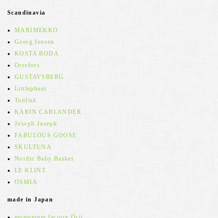
Scandinavia
MARIMEKKO
Georg Jensen
KOSTA BODA
Orrefors
GUSTAVSBERG
Littlephant
Tonfisk
KARIN CARLANDER
Joseph Joseph
FABULOUS GOOSE
SKULTUNA
Nordic Baby Basket
LE KLINT
OSMIA
made in Japan
momentum factory Orii