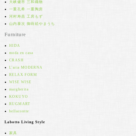
大峡健市 三和織物
一重孔希 一重陶房
河村寿昌 工房もず
山内泰次 御蒔絵やまうち
Furniture
HIDA
moda en casa
CRASH
L'aria MODERNA
RELAX FORM
WISE WISE
margherita
KOKUYO
RUGMART
bellacontte
Labotto Living Style
家具