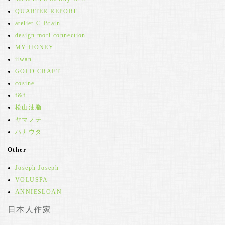
QUARTER REPORT
atelier C-Brain
design mori connection
MY HONEY
iiwan
GOLD CRAFT
cosine
f&f
松山油脂
ヤマノテ
ハナウタ
Other
Joseph Joseph
VOLUSPA
ANNIESLOAN
日本人作家