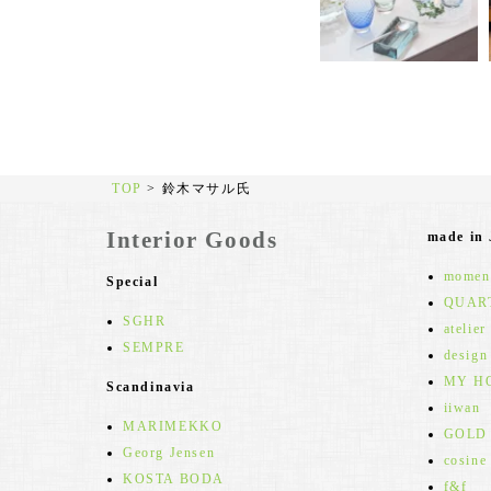
TOP
>
鈴木マサル氏
Interior Goods
made in
moment
Special
QUAR
SGHR
atelier
SEMPRE
design
MY H
Scandinavia
iiwan
MARIMEKKO
GOLD
Georg Jensen
cosine
KOSTA BODA
f&f