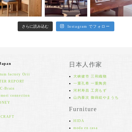
さらに読み込む
Instagram でフォロー
日本人作家
 Japan
um factory Orii
大峡健市 三和織物
TER REPORT
一重孔希 一重陶房
 C-Brain
河村寿昌 工房もず
 mori connection
山内泰次 御蒔絵やまうち
ONEY
Furniture
 CRAFT
HIDA
moda en casa