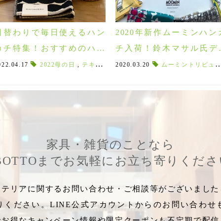
日替わりで毎日使えるハン
2020年新作ムーミンハン
カチ特集！おすすめのハン
チ入荷！鈴木マサル氏デ
カチ5選♪2022年母の日ギフ
インのニョロニョロも
いろ
022.04.17
,
北欧キャラクター
2022母の日
,
,
メガネケース
テキスタイルブランド
2020.03.20
,
ポケットティッシュケース
,
動物タオル
ムーミントリビュートワークス
,
ミニタ
,
ム
ト！
刻！
家具・雑貨のことなら
BOTTOまでお気軽にお立ち寄りくだ
テリアに関するお問い合わせ・ご相談等がございましたら
りください。LINE公式アカウントからのお問い合わせ
でお得なキャンペーン情報や限定クーポンも不定期で配信