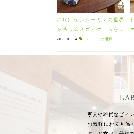
さりげないムーミンの世界
を感じるメガネケースを始
めとする森のいろいろシリ
2025.03.14
ムーミンの世界
,
森のいろ
2
ーズのアイテム続々入荷！
LA
家具や雑貨などイン
お気軽にお立ち寄
す。お友だち登録