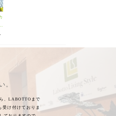
カ
ザ
復
オル
ーミントロール
,
marimekko
,
鈴木マサル氏
,
,
トートバッグ
タオルハンカチ
,
ムーミンパパ
,
鈴木マサル氏
,
マリメッコ
,
ムーミンママ
,
,
オリジナル
デザイナーズ
,
,
ミィ
ポーチ
,
,
母の日
みぃ
,
さい。
、LABOTTOまで
も受け付けておりま
しておりますので、