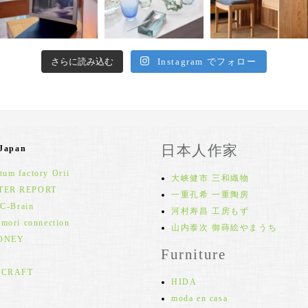
さらに読み込む
Instagram でフォロー
日本人作家
 Japan
um factory Orii
大峡健市 三和織物
TER REPORT
一重孔希 一重陶房
 C-Brain
河村寿昌 工房もず
 mori connection
山内泰次 御蒔絵やまうち
ONEY
Furniture
 CRAFT
HIDA
moda en casa