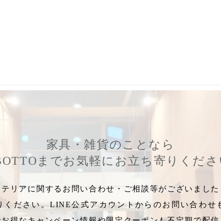
,
重要
,
値上がり
,
値上げ
,
価格改定
,
お知らせ
,
菅原硝子
,
スガハラ
,
家具・雑貨のことなら
BOTTOまでお気軽にお立ち寄りくだ
テリアに関するお問い合わせ・ご相談等がございましたら
りください。LINE公式アカウントからのお問い合わせ
でお得なキャンペーン情報や限定クーポンも不定期で配信