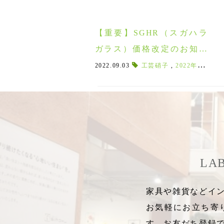
【重要】SGHR（スガハラ
ガラス）価格改定のお知ら
せ
2022.09.03
工芸硝子
,
2022年10月1日
LA
家具や雑貨などイン
お気軽にお立ち寄
す。お友だち登録