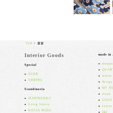
TOP
>
重要
Interior Goods
made in
moment
Special
QUAR
SGHR
atelier
SEMPRE
design
MY H
Scandinavia
iiwan
MARIMEKKO
GOLD
Georg Jensen
cosine
KOSTA BODA
f&f