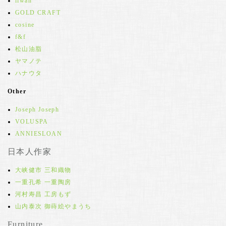
iiwan
GOLD CRAFT
cosine
f&f
松山油脂
ヤマノテ
ハナウタ
Other
Joseph Joseph
VOLUSPA
ANNIESLOAN
日本人作家
大峡健市 三和織物
一重孔希 一重陶房
河村寿昌 工房もず
山内泰次 御蒔絵やまうち
Furniture