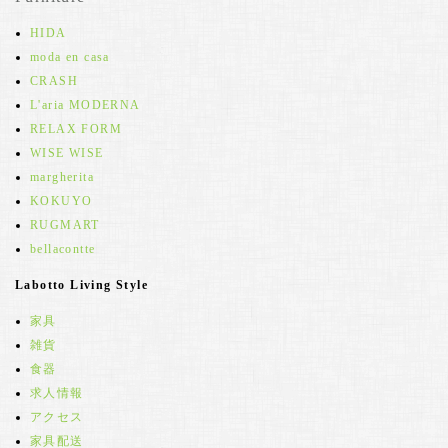
HIDA
moda en casa
CRASH
L'aria MODERNA
RELAX FORM
WISE WISE
margherita
KOKUYO
RUGMART
bellacontte
Labotto Living Style
家具
雑貨
食器
求人情報
アクセス
家具配送