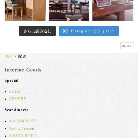
さらに読み込む
Instagram でフォロー
more
TOP
>
配送
Interior Goods
Special
SGHR
SEMPRE
Scandinavia
MARIMEKKO
Georg Jensen
KOSTA BODA