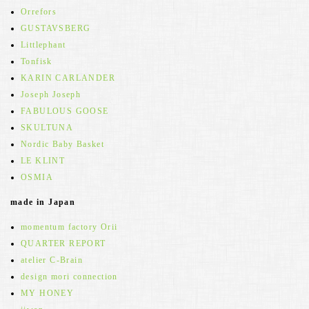
Orrefors
GUSTAVSBERG
Littlephant
Tonfisk
KARIN CARLANDER
Joseph Joseph
FABULOUS GOOSE
SKULTUNA
Nordic Baby Basket
LE KLINT
OSMIA
made in Japan
momentum factory Orii
QUARTER REPORT
atelier C-Brain
design mori connection
MY HONEY