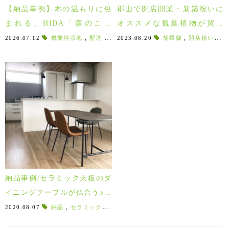
【納品事例】木の温もりに包
郡山で開店開業・新築祝いに
まれる、HIDA「森のこと
オススメな観葉植物が買え
ば」ソファ＆サイドテーブル
る！法人様のご注文も承りま
2026.07.12
機能性張地
,
配送
,
Amico
2023.08.20
,
納品事例
,
胡蝶蘭
インテリア
,
開店祝いギフト
,
HIDA
す♪
納品事例/セラミック天板のダ
イニングテーブルが似合う♪ス
タイリッシュなグレーインテ
2020.08.07
納品
,
セラミックテーブル
,
セラミック天板
,
配送に行って
リアのK様邸