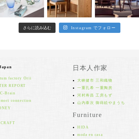
さらに読み込む
Instagram でフォロー
日本人作家
 Japan
um factory Orii
大峡健市 三和織物
TER REPORT
一重孔希 一重陶房
 C-Brain
河村寿昌 工房もず
 mori connection
山内泰次 御蒔絵やまうち
ONEY
Furniture
 CRAFT
HIDA
moda en casa