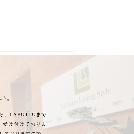
り
,
,
巳柄箸
干支シリーズ
,
蛇
,
紅白
,
木のぬくもり
,
ヘビ
,
2025年開運
,
辛丑
,
,
2021年新春
へび
,
2025年
,
ミニチュアの世界
,
巳年
,
辰デザイ
さい。
、LABOTTOまで
も受け付けておりま
しておりますので、