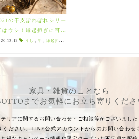
2021の干支ぽれぽれシリー
ズはウシ！縁起担ぎに可愛
い丑年の飾り。
支
020.12.12
,
夫婦箸
,
2025縁起物
うし
,
牛
,
,
縁起担ぎ
2025年干支
,
丑
,
,
ウシ
巳の縁起物
,
べこ
,
,
赤べこ
巳デザイン
,
お正月飾
,
巳箸
家具・雑貨のことなら
BOTTOまでお気軽にお立ち寄りくだ
テリアに関するお問い合わせ・ご相談等がございましたら
りください。LINE公式アカウントからのお問い合わせ
でお得なキャンペーン情報や限定クーポンも不定期で配信