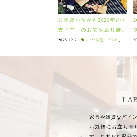
公長齋小菅から2026年の干
支「午」のお箸や正月飾り
が限定入荷！縁起物の羽子
2025.12.21
2026開運
,
2026
,
2026干
2
板も！
LA
家具や雑貨などイン
お気軽にお立ち寄
す。お友だち登録