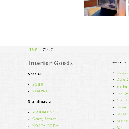
TOP
>
赤べこ
Interior Goods
made in
moment
Special
QUAR
SGHR
atelier
SEMPRE
design
MY H
Scandinavia
iiwan
MARIMEKKO
GOLD
Georg Jensen
cosine
KOSTA BODA
f&f