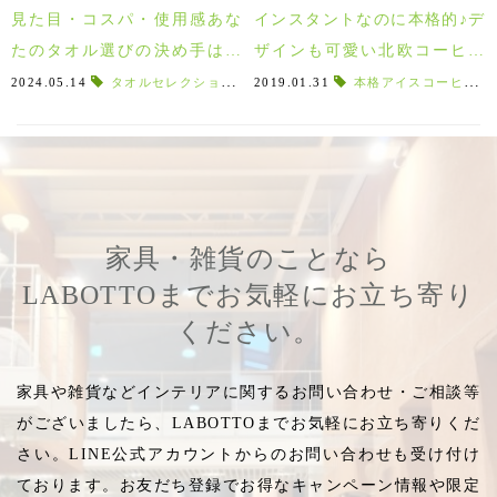
見た目・コスパ・使用感あな
インスタントなのに本格的♪デ
たのタオル選びの決め手はど
ザインも可愛い北欧コーヒー
れ？ギフトにもおすすめ！ラ
Kippis(キッピス)！
2024.05.14
タオルセレクション
,
ラボットが厳選するタオル
2019.01.31
本格アイスコーヒー
,
使用感
,
,
ボットが厳選するタオルセレ
クション
家具・雑貨のことなら
LABOTTOまでお気軽にお立ち寄り
ください。
家具や雑貨などインテリアに関するお問い合わせ・ご相談等
がございましたら、LABOTTOまでお気軽にお立ち寄りくだ
さい。LINE公式アカウントからのお問い合わせも受け付け
ております。お友だち登録でお得なキャンペーン情報や限定