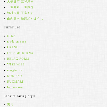
大峡健市 三和織物
一重孔希 一重陶房
河村寿昌 工房もず
山内泰次 御蒔絵やまうち
Furniture
HIDA
moda en casa
CRASH
L'aria MODERNA
RELAX FORM
WISE WISE
margherita
KOKUYO
RUGMART
bellacontte
Labotto Living Style
家具