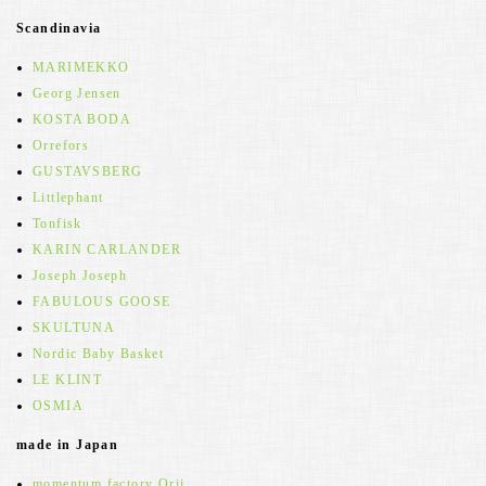
Scandinavia
MARIMEKKO
Georg Jensen
KOSTA BODA
Orrefors
GUSTAVSBERG
Littlephant
Tonfisk
KARIN CARLANDER
Joseph Joseph
FABULOUS GOOSE
SKULTUNA
Nordic Baby Basket
LE KLINT
OSMIA
made in Japan
momentum factory Orii