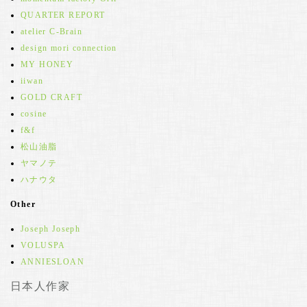
QUARTER REPORT
atelier C-Brain
design mori connection
MY HONEY
iiwan
GOLD CRAFT
cosine
f&f
松山油脂
ヤマノテ
ハナウタ
Other
Joseph Joseph
VOLUSPA
ANNIESLOAN
日本人作家