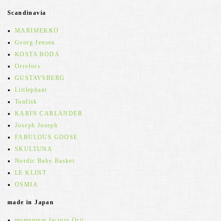
Scandinavia
MARIMEKKO
Georg Jensen
KOSTA BODA
Orrefors
GUSTAVSBERG
Littlephant
Tonfisk
KARIN CARLANDER
Joseph Joseph
FABULOUS GOOSE
SKULTUNA
Nordic Baby Basket
LE KLINT
OSMIA
made in Japan
momentum factory Orii