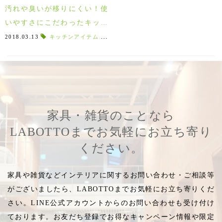
汚れや臭いが移りにくい！使
いやすさにこだわったキッチ
ンアイテムKINTO キントー
2018.03.13
キッチンアイテム
,
KINTO
,
キントー
,
ダイコンおろし
,
大
家具・雑貨のことなら
LABOTTOまでお気軽にお立ち寄り
ください。
家具や雑貨などインテリアに関するお問い合わせ・ご相談等
がございましたら、LABOTTOまでお気軽にお立ち寄りくだ
さい。LINE公式アカウントからのお問い合わせも受け付け
ております。お友だち登録でお得なキャンペーン情報や限定