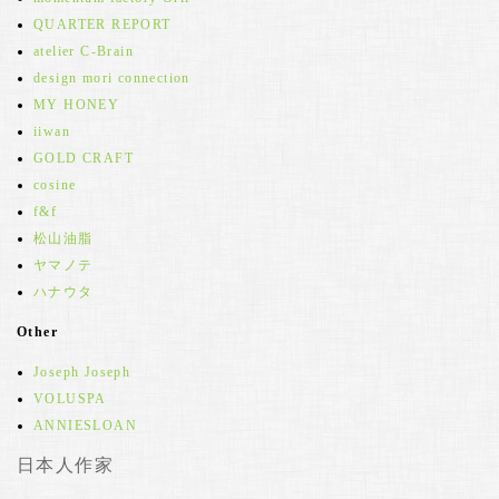
QUARTER REPORT
atelier C-Brain
design mori connection
MY HONEY
iiwan
GOLD CRAFT
cosine
f&f
松山油脂
ヤマノテ
ハナウタ
Other
Joseph Joseph
VOLUSPA
ANNIESLOAN
日本人作家