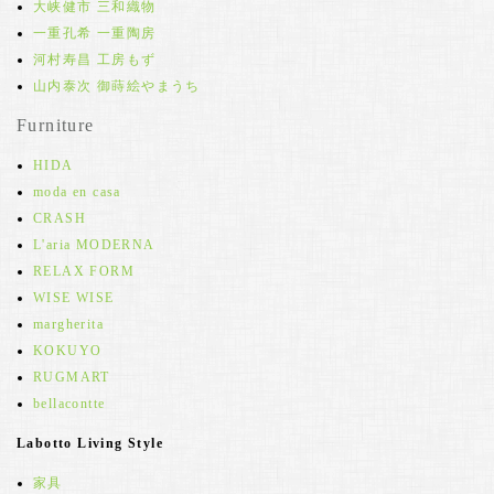
大峡健市 三和織物
一重孔希 一重陶房
河村寿昌 工房もず
山内泰次 御蒔絵やまうち
Furniture
HIDA
moda en casa
CRASH
L'aria MODERNA
RELAX FORM
WISE WISE
margherita
KOKUYO
RUGMART
bellacontte
Labotto Living Style
家具