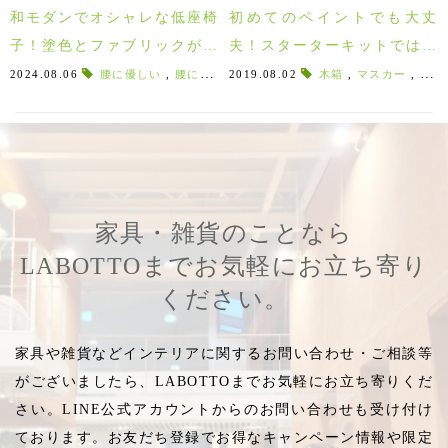
和モダンでオシャレな低座椅
初めてのペイントでも大丈
子！塗色とファブリックが選
夫！スターターキットではじ
べるHIDAの「低座」
めるアニースローン！
2024.08.06
腰に優しい
,
腰に優しい椅子
2019.08.02
,
ブラック塗装
木箱
,
,
マスカー
家具紹介
,
,
ウエ
カ
家具・雑貨のことなら
LABOTTOまでお気軽にお立ち寄り
ください。
家具や雑貨などインテリアに関するお問い合わせ・ご相談等
がございましたら、LABOTTOまでお気軽にお立ち寄りくだ
さい。LINE公式アカウントからのお問い合わせも受け付け
ております。お友だち登録でお得なキャンペーン情報や限定