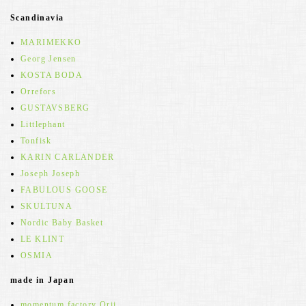
Scandinavia
MARIMEKKO
Georg Jensen
KOSTA BODA
Orrefors
GUSTAVSBERG
Littlephant
Tonfisk
KARIN CARLANDER
Joseph Joseph
FABULOUS GOOSE
SKULTUNA
Nordic Baby Basket
LE KLINT
OSMIA
made in Japan
momentum factory Orii