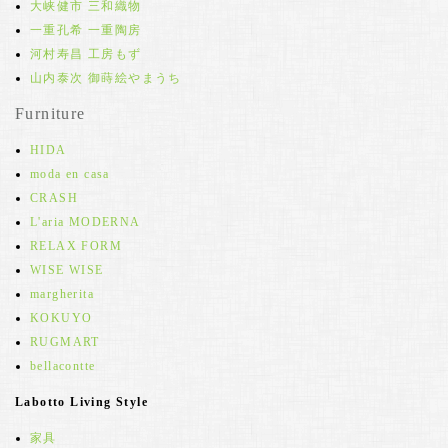
大峡健市 三和織物
一重孔希 一重陶房
河村寿昌 工房もず
山内泰次 御蒔絵やまうち
Furniture
HIDA
moda en casa
CRASH
L'aria MODERNA
RELAX FORM
WISE WISE
margherita
KOKUYO
RUGMART
bellacontte
Labotto Living Style
家具