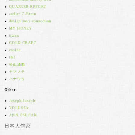
QUARTER REPORT
atelier C-Brain
design mori connection
MY HONEY
iiwan
GOLD CRAFT
cosine
f&f
松山油脂
ヤマノテ
ハナウタ
Other
Joseph Joseph
VOLUSPA
ANNIESLOAN
日本人作家