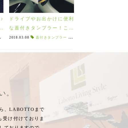
♪
ドライブやお出かけに便利
ー
な蓋付きタンブラー！こぼ
れないリバーズのコーヒー
イニック
プチプライス
,
本格ドリップコーヒー
2018.03.08
,
キッピス
,
１０００円以下
,
モメンタム
蓋付きタンブラー
,
アイスコーヒー
,
,
男性向け
スイーツ男子
,
こぼれない
,
,
リーフアンドボタニクス
北欧テイスト
,
イニックコーヒー
,
蓋付き
,
北欧テキス
,
持ち運べ
,
,
バ
L
タンブラー♪
さい。
、LABOTTOまで
も受け付けておりま
しておりますので、