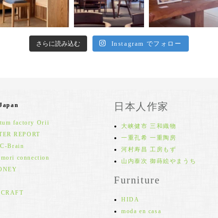
さらに読み込む
Instagram でフォロー
日本人作家
 Japan
um factory Orii
大峡健市 三和織物
TER REPORT
一重孔希 一重陶房
 C-Brain
河村寿昌 工房もず
 mori connection
山内泰次 御蒔絵やまうち
ONEY
Furniture
 CRAFT
HIDA
moda en casa