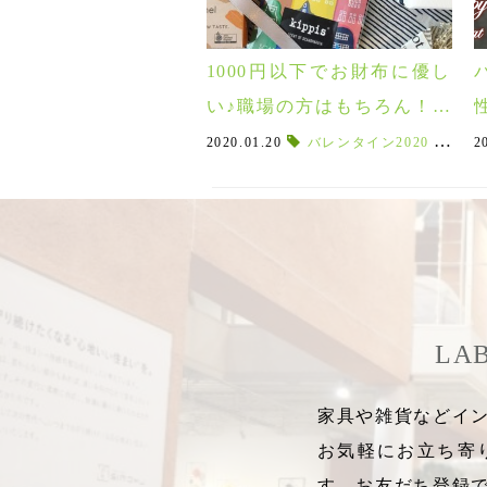
1000円以下でお財布に優し
い♪職場の方はもちろん！自
分用に買いたいバレンタイ
2020.01.20
バレンタイン2020
,
バレン
2
ンギフト！
LA
家具や雑貨などイン
お気軽にお立ち寄
す。お友だち登録