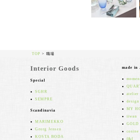
TOP
>
職場
Interior Goods
made in
moment
Special
QUAR
SGHR
atelier
SEMPRE
design
MY H
Scandinavia
iiwan
MARIMEKKO
GOLD
Georg Jensen
cosine
KOSTA BODA
f&f