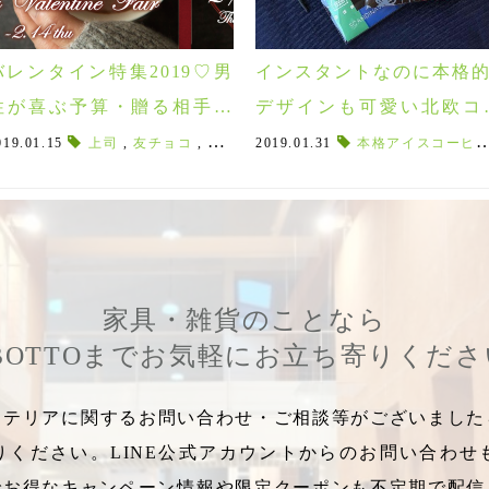
バレンタイン特集2019♡男
インスタントなのに本格的
性が喜ぶ予算・贈る相手別
デザインも可愛い北欧コ
バレンタインギフト♪
ヒーKippis(キッピス)！
タイン特集2020
019.01.15
上司
,
,
Playin choc
友チョコ
,
,
義理チョコ
パナオーガニック
2019.01.31
,
本命チョコ
,
PANAORGANIC
本格アイスコーヒー
,
ボウディカ
,
,
家具・雑貨のことなら
BOTTOまでお気軽にお立ち寄りくだ
テリアに関するお問い合わせ・ご相談等がございましたら
りください。LINE公式アカウントからのお問い合わせ
でお得なキャンペーン情報や限定クーポンも不定期で配信