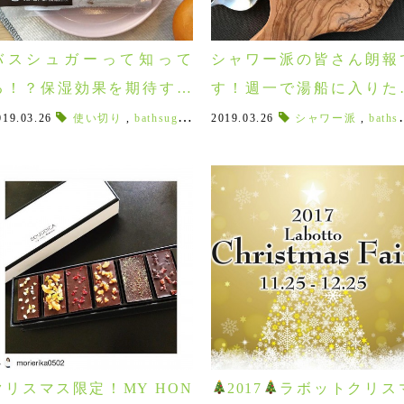
バスシュガーって知って
シャワー派の皆さん朗報
る！？保湿効果を期待する
す！週一で湯船に入りた
なら砂糖の入浴剤がオスス
なるバスソルト♪
019.03.26
,
ハンガリー産はちみつ
使い切り
,
bathsugar
,
Honey
,
保湿入浴剤
,
2019.03.26
体に良い
,
,
美肌
朝食
シャワー派
,
,
スキンケア
ドレッシング
,
bathsalt
,
砂
,
メ！
クリスマス限定！MY HON
2017
ラボットクリス