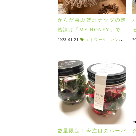
からだ喜ぶ贅沢ナッツの蜂
蜜漬け「MY HONEY」で美
食習慣♪食事やおつまみにも
2023.01.21
エトワール
,
ハンガリー産蜂蜜
2
合うエトワールも入荷中！
数量限定！今注目のハーバ