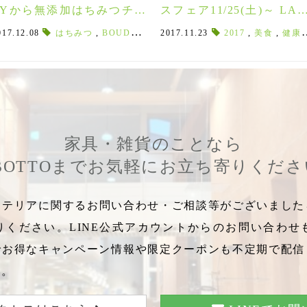
EYから無添加はちみつチョ
スフェア11/25(土)～ LAB
コレートが新登場！！
TTOからのXmasプレゼン
タミン
017.12.08
,
アンチエイジング
はちみつ
,
BOUDDICA
,
MYHONEY
,
2017.11.23
ヒルナンデス！
,
リンネメール
2017
,
,
はちみつチョコ
,
2018年母の日
美食
,
健康
♪
家具・雑貨のことなら
BOTTOまでお気軽にお立ち寄りくだ
テリアに関するお問い合わせ・ご相談等がございましたら
りください。LINE公式アカウントからのお問い合わせ
でお得なキャンペーン情報や限定クーポンも不定期で配信
い。