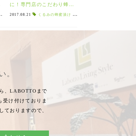
O
に！専門店のこだわり蜂蜜&
ト
ナッツ♡
レート
,
,
美容
母の日限定
2017.08.21
,
,
クリスマス限定
チョコレート
,
ハーバリウム
くるみの蜂蜜漬け
,
,
ダマスクローズ
ぽれぽれ動物
,
蜂蜜漬け
,
,
,
,
くるみ
ナッツ
ハチミツ
ギフト
,
,
,
ハニー
スガハラ
,
ハチミツ
健康
,
,
ハチミツ
,
,
美容
ジュエリー
健康
,
,
ナッツ
,
美容
健
さい。
、LABOTTOまで
も受け付けておりま
しておりますので、