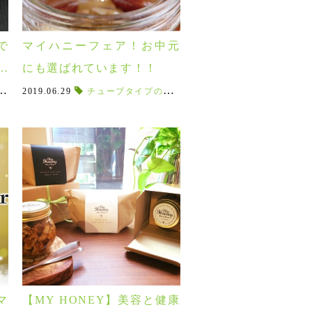
で
マイハニーフェア！お中元
く
にも選ばれています！！
糖
パン
,
,
入浴剤
使い切り
,
2019.06.29
ヨーグルト
,
入浴料
,
L＆B
,
,
Valentine
,
チューブタイプのアカシア蜂蜜
バスシュガー
ダイエット
,
バレンタインギフト
,
,
デトックス
しっとり
,
,
自然な香り
美肌
,
,
,
特別セット
アカシアハニー
新陳代謝アップ
,
松山油脂
,
My Ho
,
,
マ
【MY HONEY】美容と健康