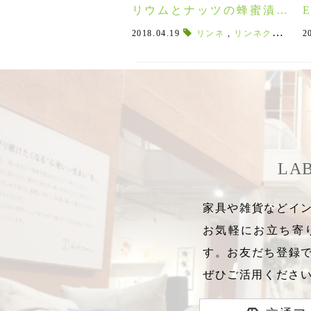
リウムとナッツの蜂蜜漬け
がセットになった母の日ギ
2018.04.19
リンネ
,
リンネクール
,
ビ
2
フト！
LA
家具や雑貨などイン
お気軽にお立ち寄
す。お友だち登録
ぜひご活用くださ