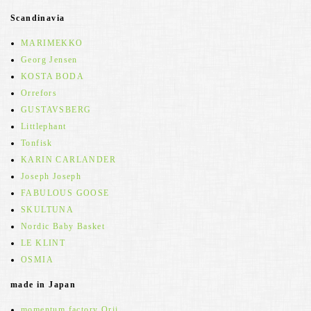
Scandinavia
MARIMEKKO
Georg Jensen
KOSTA BODA
Orrefors
GUSTAVSBERG
Littlephant
Tonfisk
KARIN CARLANDER
Joseph Joseph
FABULOUS GOOSE
SKULTUNA
Nordic Baby Basket
LE KLINT
OSMIA
made in Japan
momentum factory Orii