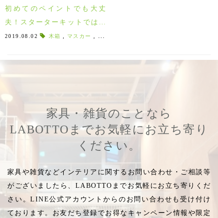
初めてのペイントでも大丈
夫！スターターキットではじ
めるアニースローン！
2019.08.02
木箱
,
マスカー
,
ウエス
,
ペイントバケツ
,
ミキシングステ
家具・雑貨のことなら
LABOTTOまでお気軽にお立ち寄り
ください。
家具や雑貨などインテリアに関するお問い合わせ・ご相談等
がございましたら、LABOTTOまでお気軽にお立ち寄りくだ
さい。LINE公式アカウントからのお問い合わせも受け付け
ております。お友だち登録でお得なキャンペーン情報や限定