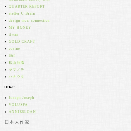
QUARTER REPORT
atelier C-Brain
design mori connection
MY HONEY
iiwan
GOLD CRAFT
cosine
f&f
松山油脂
ヤマノテ
ハナウタ
Other
Joseph Joseph
VOLUSPA
ANNIESLOAN
日本人作家