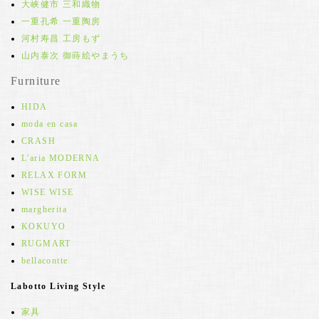
大峡健市 三和織物
一重孔希 一重陶房
河村寿昌 工房もず
山内泰次 御蒔絵やまうち
Furniture
HIDA
moda en casa
CRASH
L'aria MODERNA
RELAX FORM
WISE WISE
margherita
KOKUYO
RUGMART
bellacontte
Labotto Living Style
家具