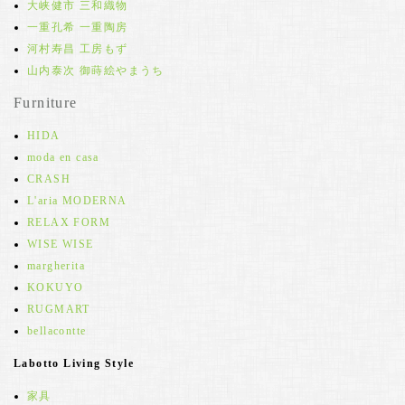
大峡健市 三和織物
一重孔希 一重陶房
河村寿昌 工房もず
山内泰次 御蒔絵やまうち
Furniture
HIDA
moda en casa
CRASH
L'aria MODERNA
RELAX FORM
WISE WISE
margherita
KOKUYO
RUGMART
bellacontte
Labotto Living Style
家具