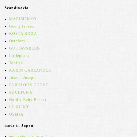
Scandinavia
MARIMEKKO
Georg Jensen
KOSTA BODA
Orrefors
GUSTAVSBERG
Littlephant
Tonfisk
KARIN CARLANDER
Joseph Joseph
FABULOUS GOOSE
SKULTUNA
Nordic Baby Basket
LE KLINT
OSMIA
made in Japan
momentum factory Orii