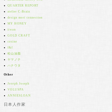
QUARTER REPORT
atelier C-Brain
design mori connection
MY HONEY
iiwan
GOLD CRAFT
cosine
f&f
松山油脂
ヤマノテ
ハナウタ
Other
Joseph Joseph
VOLUSPA
ANNIESLOAN
日本人作家