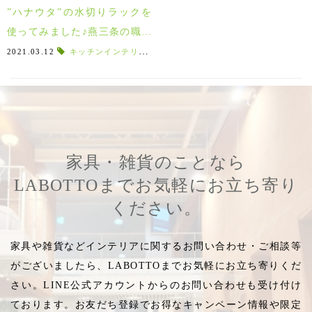
”ハナウタ”の水切りラックを
使ってみました♪燕三条の職人
が作るステンレス水切り！
2021.03.12
キッチンインテリア
,
hanauta
,
ハナウタ
,
燕三条
,
新潟
,
新
家具・雑貨のことなら
LABOTTOまでお気軽にお立ち寄り
ください。
家具や雑貨などインテリアに関するお問い合わせ・ご相談等
がございましたら、LABOTTOまでお気軽にお立ち寄りくだ
さい。LINE公式アカウントからのお問い合わせも受け付け
ております。お友だち登録でお得なキャンペーン情報や限定