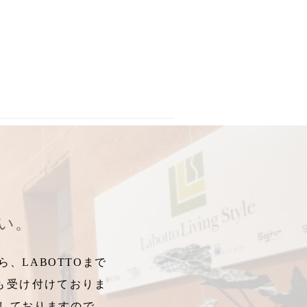
れ替え
,
展示現品
,
決算SALE
,
現品SALE
,
現品セール
,
マリメッコ
,
現
さい。
、LABOTTOまで
も受け付けておりま
しておりますので、