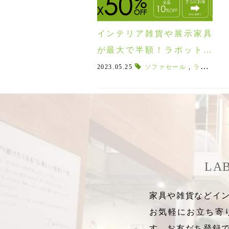
インテリア雑貨や展示家具
が最大で半額！ラボット決
算セール2023！！6/1～6/30
2023.05.25
ソファセール
,
ラボット決算
LA
家具や雑貨などイン
お気軽にお立ち寄
す。お友だち登録