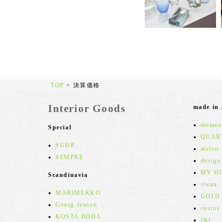
TOP
>
決算価格
Interior Goods
made in
moment
Special
QUAR
SGHR
atelier
SEMPRE
design
MY H
Scandinavia
iiwan
MARIMEKKO
GOLD
Georg Jensen
cosine
KOSTA BODA
f&f