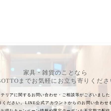
,
セット割り
,
インテリア雑貨セール
,
お買得
,
決算価格
,
展示品入
家具・雑貨のことなら
BOTTOまでお気軽にお立ち寄りくだ
テリアに関するお問い合わせ・ご相談等がございましたら
りください。LINE公式アカウントからのお問い合わせ
でお得なキャンペーン情報や限定クーポンも不定期で配信