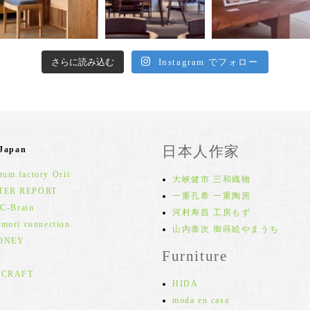
さらに読み込む
Instagram でフォロー
日本人作家
 Japan
um factory Orii
大峡健市 三和織物
TER REPORT
一重孔希 一重陶房
 C-Brain
河村寿昌 工房もず
 mori connection
山内泰次 御蒔絵やまうち
ONEY
Furniture
 CRAFT
HIDA
moda en casa