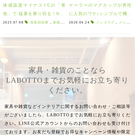
体感温度マイナス3℃の「青
ケーラーのマグカップが男性
色」で 猛暑を乗り切る！BLU
に人気のワケ♪シンプルで機能
E×INDIGO アイテム特集！全
的なハンマースホイマグ♪
2023.07.08
視覚的効果
,
体感温度
,
2020.04.24
体感温度マイナス3
メンズマグ
,
猛暑を乗り切る
,
メンズ向き
品5％OFF ～8/13
家具・雑貨のことなら
LABOTTOまでお気軽にお立ち寄り
ください。
家具や雑貨などインテリアに関するお問い合わせ・ご相談等
がございましたら、LABOTTOまでお気軽にお立ち寄りくだ
さい。LINE公式アカウントからのお問い合わせも受け付け
ております。お友だち登録でお得なキャンペーン情報や限定