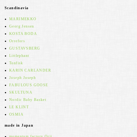
Scandinavia
MARIMEKKO
Georg Jensen
KOSTA BODA
Orrefors
GUSTAVSBERG
Littlephant
Tonfisk
KARIN CARLANDER
Joseph Joseph
FABULOUS GOOSE
SKULTUNA
Nordic Baby Basket
LE KLINT
OSMIA
made in Japan
momentum factory Orii