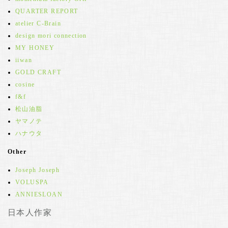
QUARTER REPORT
atelier C-Brain
design mori connection
MY HONEY
iiwan
GOLD CRAFT
cosine
f&f
松山油脂
ヤマノテ
ハナウタ
Other
Joseph Joseph
VOLUSPA
ANNIESLOAN
日本人作家