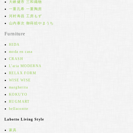
大峡健市 三和織物
一重孔希 一重陶房
河村寿昌 工房もず
山内泰次 御蒔絵やまうち
Furniture
HIDA
moda en casa
CRASH
L'aria MODERNA
RELAX FORM
WISE WISE
margherita
KOKUYO
RUGMART
bellacontte
Labotto Living Style
家具