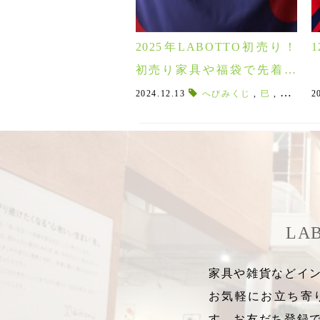
2025年LABOTTO初売り！
初売り家具や福袋で先着運
試しプレゼントも♪予約は1
2024.12.13
へびみくじ
,
巳
,
干支 巳
2
2/28まで！
LA
家具や雑貨などイン
お気軽にお立ち寄
す。お友だち登録