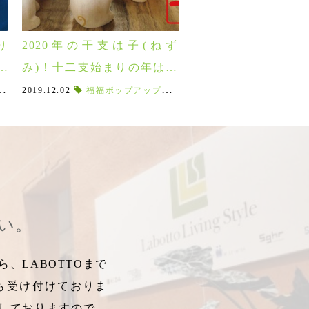
り
2020年の干支は子(ねず
プ
み)！十二支始まりの年はぽ
れぽれ動物と干支アイテム
タイルショップ
025カレンダー
2019.12.02
,
,
巳年
新春SALE
,
福福ポップアップスポンジ
,
干支ハンカチ
ライフスタイルショップ
,
新春の運試し
,
ライフスタイルショップ
,
えんぎもん
,
,
福福ワイプ
新春SALE
,
新作カレンダー
,
,
,
キッチン
紅白豆皿
紅白豆皿
で開運♪
さい。
、LABOTTOまで
も受け付けておりま
しておりますので、