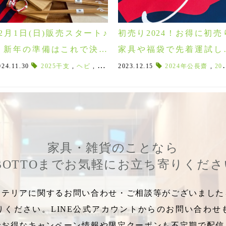
12月1日(日)販売スタート♪
初売り2024！お得に初売
新年の準備はこれで決ま
家具や福袋で先着運試し
り！！干支「巳」&「えんぎ
レゼントも♪
024.11.30
,
干支へび
,
初売り家具
2025干支
,
,
ヘビ
家具 初売り 郡山
,
2025年開運
2023.12.15
,
,
干支小物
郡山でHIDA
2024年公長齋
,
干支風呂敷
,
ライフス
,
,
2024年ぽれぽれ動物干支
2
もん」
家具・雑貨のことなら
BOTTOまでお気軽にお立ち寄りくだ
テリアに関するお問い合わせ・ご相談等がございましたら
りください。LINE公式アカウントからのお問い合わせ
でお得なキャンペーン情報や限定クーポンも不定期で配信