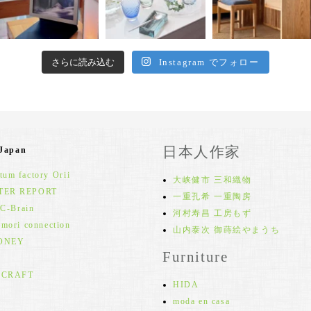
さらに読み込む
Instagram でフォロー
日本人作家
 Japan
um factory Orii
大峡健市 三和織物
TER REPORT
一重孔希 一重陶房
 C-Brain
河村寿昌 工房もず
 mori connection
山内泰次 御蒔絵やまうち
ONEY
Furniture
 CRAFT
HIDA
moda en casa