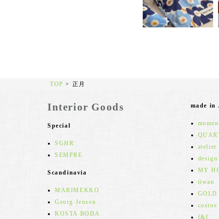
TOP
>
正月
Interior Goods
made in
moment
Special
QUAR
SGHR
atelier
SEMPRE
design
MY H
Scandinavia
iiwan
MARIMEKKO
GOLD
Georg Jensen
cosine
KOSTA BODA
f&f