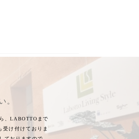
ンラグ
形
,
正方形
,
玄関マット
,
防炎
,
,
RUG
ガゼニ・ラハット
,
リビング&ダイニングフェア
,
天然羊毛
,
ゾーニング
,
カーペット
,
一貫生
,
絨
さい。
、LABOTTOまで
も受け付けておりま
しておりますので、