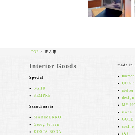
TOP
>
正方形
Interior Goods
made in
moment
Special
QUAR
SGHR
atelier
SEMPRE
design
MY H
Scandinavia
iiwan
MARIMEKKO
GOLD
Georg Jensen
cosine
KOSTA BODA
f&f