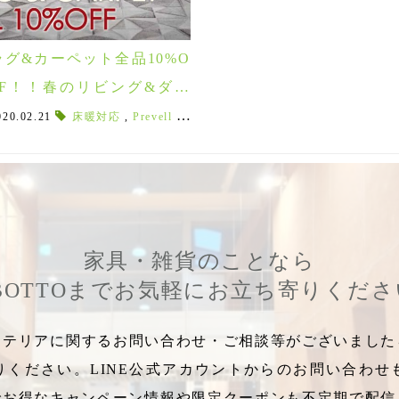
ラグ&カーペット全品10%O
FF！！春のリビング&ダイ
ニングフェア2/22(土)～
NTAL RUG FACTORY
020.02.21
床暖対応
,
,
Prevell
オリエンタルラグファクトリー
,
北欧ラグ
,
ラグが欲しい
,
グラデーショ
,
長方形
,
円
家具・雑貨のことなら
BOTTOまでお気軽にお立ち寄りくだ
テリアに関するお問い合わせ・ご相談等がございましたら
りください。LINE公式アカウントからのお問い合わせ
でお得なキャンペーン情報や限定クーポンも不定期で配信