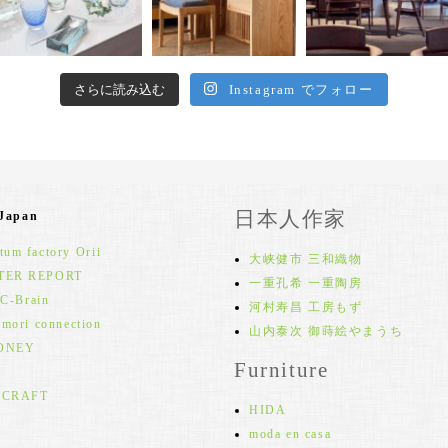
さらに読み込む
Instagram でフォロー
日本人作家
 Japan
um factory Orii
大峡健市 三和織物
TER REPORT
一重孔希 一重陶房
 C-Brain
河村寿昌 工房もず
 mori connection
山内泰次 御蒔絵やまうち
ONEY
Furniture
 CRAFT
HIDA
moda en casa