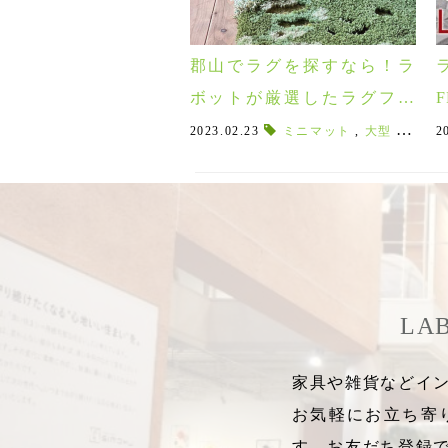
郡山でラグを探すなら！ラ
ボットが厳選したラグフェ
ア2/25～4/9
2023.02.23
ミニマット
,
大型
,
ORIE
2
LA
家具や雑貨などイン
お気軽にお立ち寄
す。お友だち登録