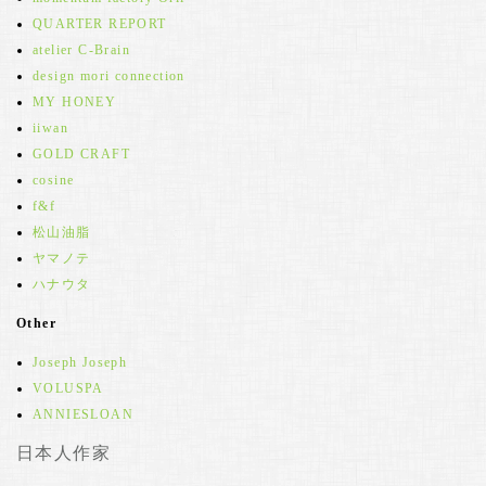
QUARTER REPORT
atelier C-Brain
design mori connection
MY HONEY
iiwan
GOLD CRAFT
cosine
f&f
松山油脂
ヤマノテ
ハナウタ
Other
Joseph Joseph
VOLUSPA
ANNIESLOAN
日本人作家