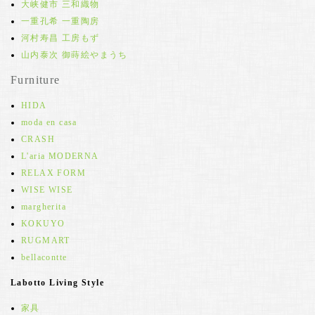
大峡健市 三和織物
一重孔希 一重陶房
河村寿昌 工房もず
山内泰次 御蒔絵やまうち
Furniture
HIDA
moda en casa
CRASH
L'aria MODERNA
RELAX FORM
WISE WISE
margherita
KOKUYO
RUGMART
bellacontte
Labotto Living Style
家具