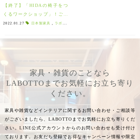
【終了】「HIDAの椅子をつ
くるワークショップ」！ご参
加の皆様ありがとうございま
2022.01.27
日本製家具
,
ラボット２０周年
,
家具作り
,
組立
,
家具の組
した♪
家具・雑貨のことなら
LABOTTOまでお気軽にお立ち寄り
ください。
家具や雑貨などインテリアに関するお問い合わせ・ご相談等
がございましたら、LABOTTOまでお気軽にお立ち寄りくだ
さい。LINE公式アカウントからのお問い合わせも受け付け
ております。お友だち登録でお得なキャンペーン情報や限定