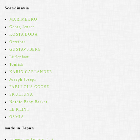
Scandinavia
MARIMEKKO
Georg Jensen
KOSTA BODA
Orrefors
GUSTAVSBERG
Littlephant
Tonfisk
KARIN CARLANDER
Joseph Joseph
FABULOUS GOOSE
SKULTUNA
Nordic Baby Basket
LE KLINT
OSMIA
made in Japan
momentum factory Orii