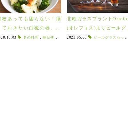
何枚あっても困らない！揃
北欧ガラスブラントOrrefor
えておきたい白磁の器。北
(オレフォス)よりビールグ
欧食器カオリンで楽しむ秋
スが新入荷！日常使いし
レンジ
020.10.03
,
グラナイトグリーン
冬の料理
,
毎日使う器
,
オーブンOK
,
料理映え
2023.05.06
,
北欧の自然
,
毎日使いたい
ビールグラスセット
,
27㎝
,
,
乳白色
食器好
の食卓！
すいワイングラスもご紹介