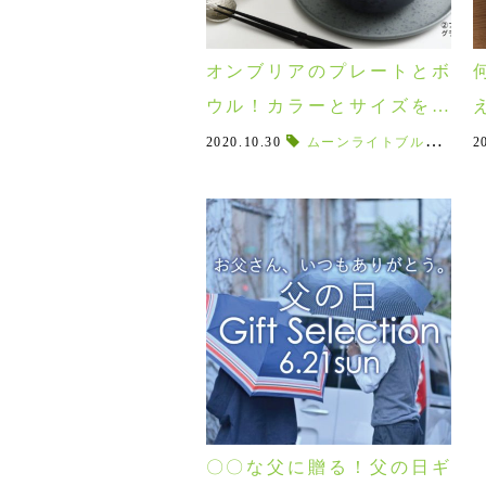
オンブリアのプレートとボ
ウル！カラーとサイズを比
べてみた♪使い勝手が良いの
2020.10.30
ムーンライトブルー
,
電子
2
はどっち？
〇〇な父に贈る！父の日ギ