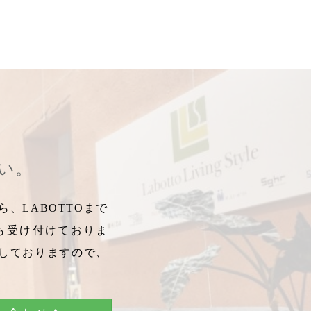
に人気なワケ
,
デスク回り
,
テレワーク
,
在宅
,
仕事ぶり
,
頑張ってい
さい。
、LABOTTOまで
も受け付けておりま
しておりますので、