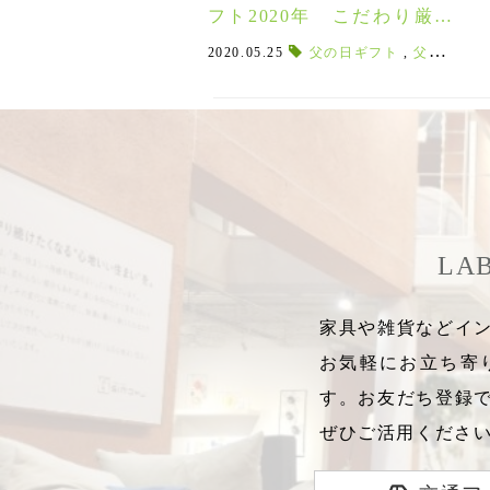
フト2020年 こだわり厳選
ギフト５選！！
2020.05.25
父の日ギフト
,
父の日2020年
LA
家具や雑貨などイン
お気軽にお立ち寄
す。お友だち登録
ぜひご活用くださ