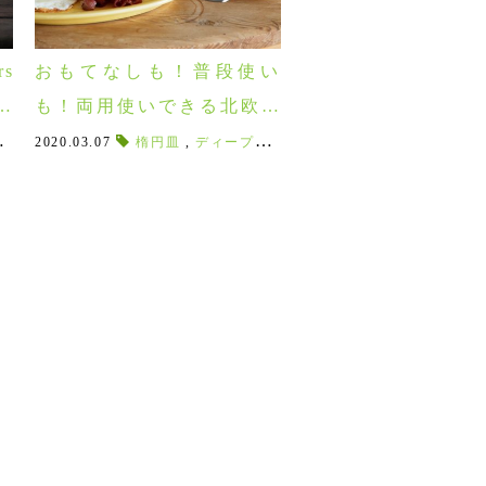
s
おもてなしも！普段使い
ラ
も！両用使いできる北欧食
や
器ケーラーのウワスラ！！
き
,
ボーンチャイナ
,
,
IPA
22㎝
2020.03.07
,
,
ラガー
アジア料理
,
,
テイスター
白い器
楕円皿
,
15㎝
,
白磁
,
,
,
ディーププレート
ピルスナー
へいまきこ
,
何枚あっても困らない
,
,
クラフトビール
12.5㎝
,
ジャグ
,
弊真紀子
,
,
幣真紀子
ピッチャー
,
地ビール
,
スキャ
,
カ
,
,
♪