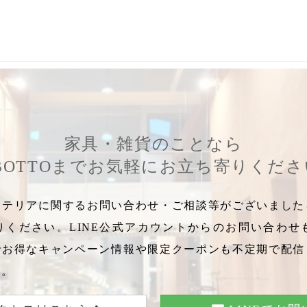
,
男性に選ばれる
,
6月21日
,
男性が好きな
,
小物好き
,
置時計
,
男性
家具・雑貨のことなら
BOTTOまでお気軽にお立ち寄りくだ
テリアに関するお問い合わせ・ご相談等がございましたら
りください。LINE公式アカウントからのお問い合わせ
でお得なキャンペーン情報や限定クーポンも不定期で配信
い。