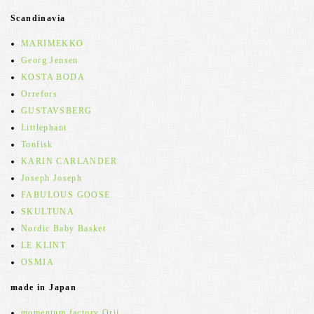
Scandinavia
MARIMEKKO
Georg Jensen
KOSTA BODA
Orrefors
GUSTAVSBERG
Littlephant
Tonfisk
KARIN CARLANDER
Joseph Joseph
FABULOUS GOOSE
SKULTUNA
Nordic Baby Basket
LE KLINT
OSMIA
made in Japan
momentum factory Orii