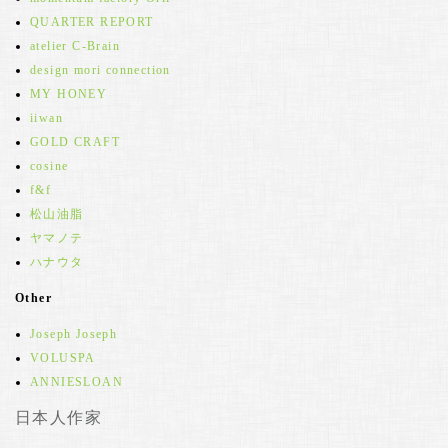
QUARTER REPORT
atelier C-Brain
design mori connection
MY HONEY
iiwan
GOLD CRAFT
cosine
f&f
松山油脂
ヤマノテ
ハナウタ
Other
Joseph Joseph
VOLUSPA
ANNIESLOAN
日本人作家