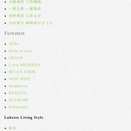
大峡健市 三和織物
一重孔希 一重陶房
河村寿昌 工房もず
山内泰次 御蒔絵やまうち
Furniture
HIDA
moda en casa
CRASH
L'aria MODERNA
RELAX FORM
WISE WISE
margherita
KOKUYO
RUGMART
bellacontte
Labotto Living Style
家具