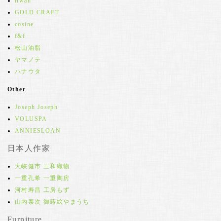
iiwan
GOLD CRAFT
cosine
f&f
松山油脂
ヤマノテ
ハナウタ
Other
Joseph Joseph
VOLUSPA
ANNIESLOAN
日本人作家
大峡健市 三和織物
一重孔希 一重陶房
河村寿昌 工房もず
山内泰次 御蒔絵やまうち
Furniture