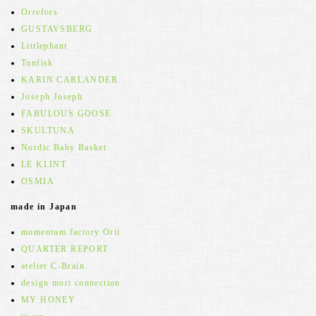
Orrefors
GUSTAVSBERG
Littlephant
Tonfisk
KARIN CARLANDER
Joseph Joseph
FABULOUS GOOSE
SKULTUNA
Nordic Baby Basket
LE KLINT
OSMIA
made in Japan
momentum factory Orii
QUARTER REPORT
atelier C-Brain
design mori connection
MY HONEY