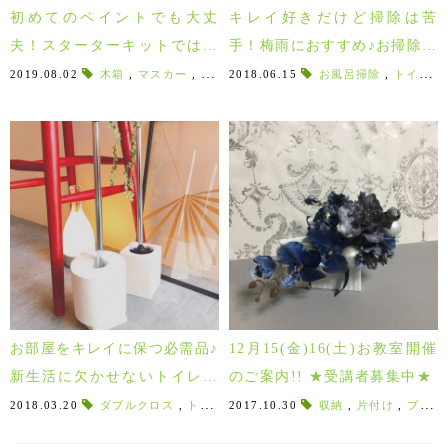
初めてのペイントでも大丈
キレイ好きだけど掃除は苦
夫！スターターキットではじ
手！梅雨におすすめ♪お掃除グ
めるアニースローン！
ッズ３選！
2019.08.02
木箱
,
マスカー
,
ウエス
2018.06.15
,
ペイントバケツ
お風呂掃除
,
ミキシングステ
,
トイレブラシブラシ
お部屋をキレイに保つ必需品♪
12月15(金)16(土)お教室開催
新生活に欠かせないトイレ・
のご案内!! ★受講者募集中★
お掃除グッズ特集！
2018.03.20
ダブルクロス
,
トイレ用ブラシ
2017.10.30
,
トイレットペーパーホルダ
収納
,
片付け
,
ブラシ