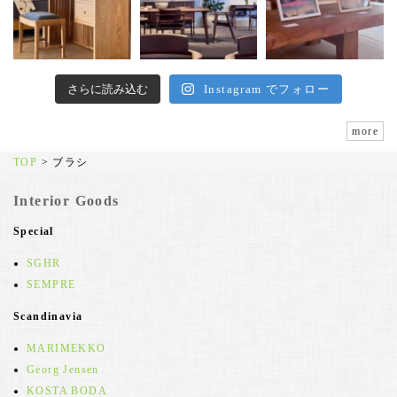
さらに読み込む
Instagram でフォロー
more
TOP
>
ブラシ
Interior Goods
Special
SGHR
SEMPRE
Scandinavia
MARIMEKKO
Georg Jensen
KOSTA BODA