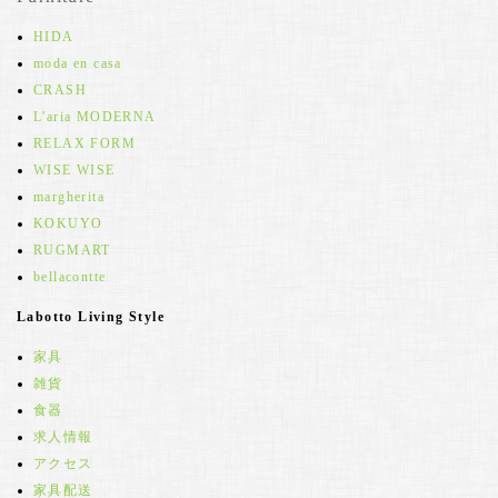
HIDA
moda en casa
CRASH
L'aria MODERNA
RELAX FORM
WISE WISE
margherita
KOKUYO
RUGMART
bellacontte
Labotto Living Style
家具
雑貨
食器
求人情報
アクセス
家具配送