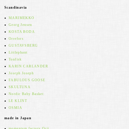
Scandinavia
MARIMEKKO
Georg Jensen
KOSTA BODA
Orrefors
GUSTAVSBERG
Littlephant
Tonfisk
KARIN CARLANDER
Joseph Joseph
FABULOUS GOOSE
SKULTUNA
Nordic Baby Basket
LE KLINT
OSMIA
made in Japan
momentum factory Orii