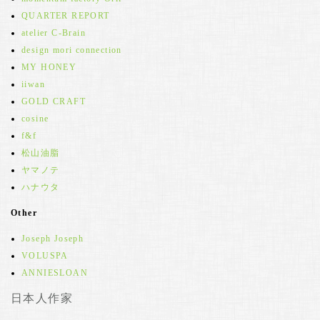
QUARTER REPORT
atelier C-Brain
design mori connection
MY HONEY
iiwan
GOLD CRAFT
cosine
f&f
松山油脂
ヤマノテ
ハナウタ
Other
Joseph Joseph
VOLUSPA
ANNIESLOAN
日本人作家