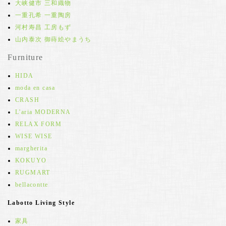
大峡健市 三和織物
一重孔希 一重陶房
河村寿昌 工房もず
山内泰次 御蒔絵やまうち
Furniture
HIDA
moda en casa
CRASH
L'aria MODERNA
RELAX FORM
WISE WISE
margherita
KOKUYO
RUGMART
bellacontte
Labotto Living Style
家具