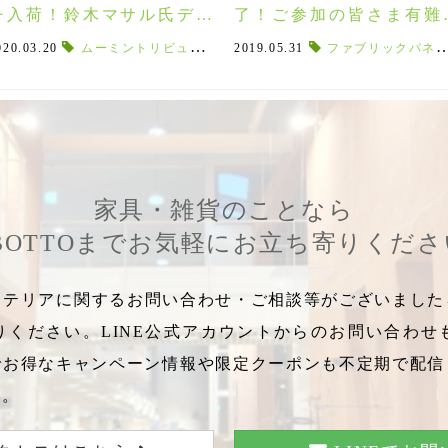
チ入荷！鈴木マサル氏デザ
了！ご参加の皆さま有難
インのニョロニョロも復
ございました！
020.03.20
,
手作りマスク
ムーミントリビュートワークス
,
マスク
,
ハンカチマスク
2019.05.31
,
簡単に作れる
,
鈴木マサル氏
ファブリックパネル
,
大人のハン
,
ムーミン
刻！
家具・雑貨のことなら
BOTTOまでお気軽にお立ち寄りくだ
テリアに関するお問い合わせ・ご相談等がございましたら
りください。LINE公式アカウントからのお問い合わせ
でお得なキャンペーン情報や限定クーポンも不定期で配信
い。