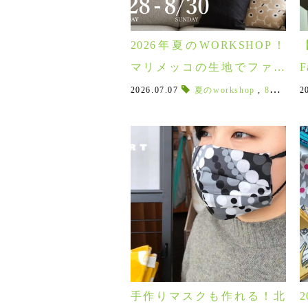
2026年夏のWORKSHOP！
マリメッコの生地でファブ
F
リックパネルを手作りしま
2026.07.07
夏のworkshop
,
8月開催ワークショップ
2
せんか？8/28㊎-8/30㊐
手作りマスクも作れる！北