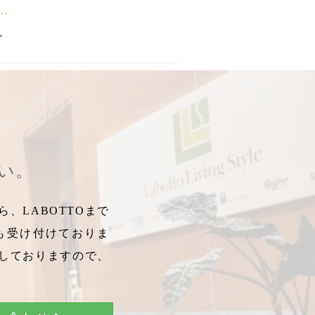
う
カチ
パパ
,
,
,
お裁縫教室
大人のエチケット
ムーミンママ
,
ボラスコットン
,
ミィ
,
ユートラドゴット
,
みぃ
,
,
スノークのお嬢さん
boras cotton
,
マラガ
,
郡山イベント
,
バードランド
,
ムーミン新作
,
worksho
,
グ
,
さい。
、LABOTTOまで
も受け付けておりま
しておりますので、