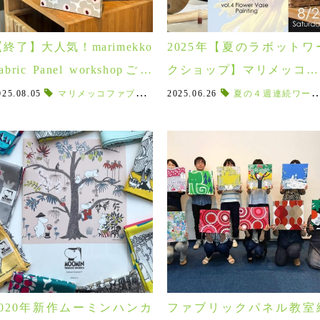
【終了】大人気！marimekko
2025年【夏のラボットワ
abric Panel workshopご参
クショップ】マリメッコや
加の皆様ありがとうござい
IDA家具とのコラボワー
025.08.05
,
マリメッコファブリックパネル
marimekko
,
マリメッコ
2025.06.26
,
ファブリックパネル
,
マリメッコ
夏の４週連続ワークショップ
,
ファブリッ
,
worksho
ました！
ショップ♪
2020年新作ムーミンハンカ
ファブリックパネル教室