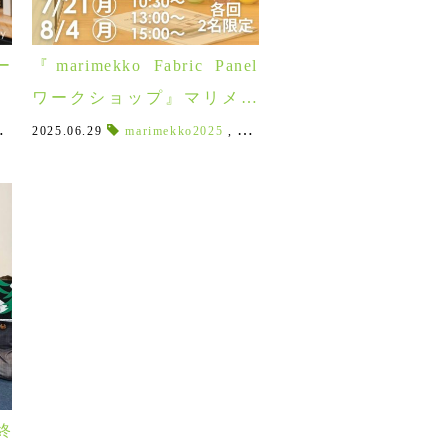
ー
『marimekko Fabric Panel
H
ワークショップ』マリメッ
ク
コの生地で作るファブリッ
クパネル
p
,
イベント
2025.06.29
,
workshop
,
椅子を作るワークショップ
,
ワークショップ
,
marimekko2025
限定
,
,
marimekkoワークショップ
オイル塗装をまなぶ
,
オイル塗
,
mari
クパネル！
終