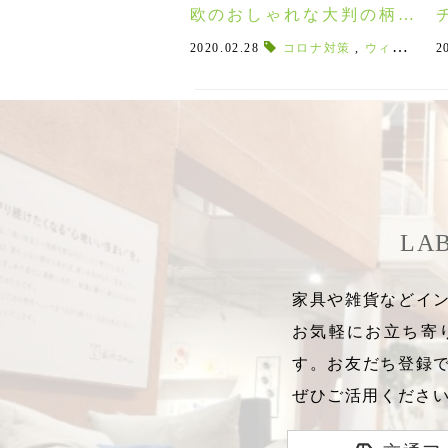
欧のおしゃれな大判の柄ハ
ンカチ「ボラスコットン」♪
2020.02.28
コロナ対策
,
ウィルス対策
2
便利な活用術５選。
LA
家具や雑貨などイン
お気軽にお立ち寄
す。お友だち登録
ぜひご活用くださ