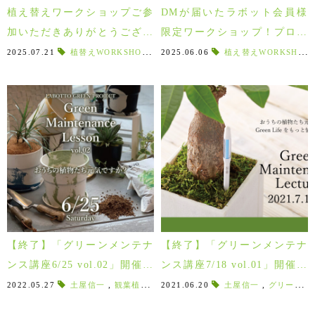
植え替えワークショップご参
DMが届いたラボット会員様
加いただきありがとうござい
限定ワークショップ！プロと
ました！
一緒に自宅の観葉植物を植え
2025.07.21
植替えWORKSHOP
,
観葉植物の植え替え
2025.06.06
植え替えWORKSHOP
,
植物の植え替え
,
替えませんか？第一弾♪
【終了】「グリーンメンテナ
【終了】「グリーンメンテナ
ンス講座6/25 vol.02」開催！
ンス講座7/18 vol.01」開催！
植替えや剪定も実践しながら
初心者も安心◎観葉植物の水
2022.05.27
土屋信一
,
観葉植物のメンテナンス
2021.06.20
,
グリーンメンテナンス
土屋信一
,
グリーンメンテナンス講座
観葉植物の育て方をお教えし
やり＆手入れ＆鉢替えの基礎