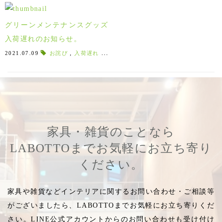
ます♪
をお教えします♪
グリーンメンテナンスグッズ
入荷遅れのお知らせ。
2021.07.09
お詫び
,
入荷遅れ
,
イベント遅延
,
メンテナンス講座
,
入荷
家具・雑貨のことなら
LABOTTOまでお気軽にお立ち寄り
ください。
家具や雑貨などインテリアに関するお問い合わせ・ご相談等
がございましたら、LABOTTOまでお気軽にお立ち寄りくだ
さい。LINE公式アカウントからのお問い合わせも受け付け