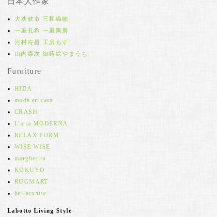
日本人作家
大峡健市 三和織物
一重孔希 一重陶房
河村寿昌 工房もず
山内泰次 御蒔絵やまうち
Furniture
HIDA
moda en casa
CRASH
L'aria MODERNA
RELAX FORM
WISE WISE
margherita
KOKUYO
RUGMART
bellacontte
Labotto Living Style