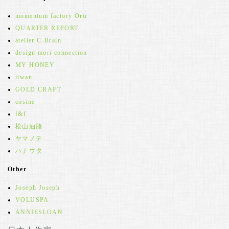
momentum factory Orii
QUARTER REPORT
atelier C-Brain
design mori connection
MY HONEY
iiwan
GOLD CRAFT
cosine
f&f
松山油脂
ヤマノテ
ハナウタ
Other
Joseph Joseph
VOLUSPA
ANNIESLOAN