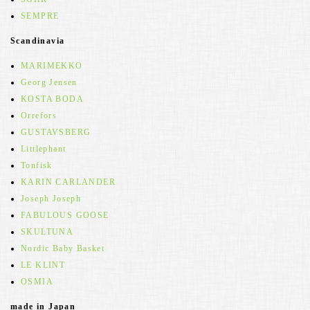
SEMPRE
Scandinavia
MARIMEKKO
Georg Jensen
KOSTA BODA
Orrefors
GUSTAVSBERG
Littlephant
Tonfisk
KARIN CARLANDER
Joseph Joseph
FABULOUS GOOSE
SKULTUNA
Nordic Baby Basket
LE KLINT
OSMIA
made in Japan