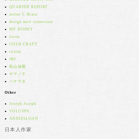
QUARTER REPORT
atelier C-Brain
design mori connection
MY HONEY
iiwan
GOLD CRAFT
cosine
f&f
松山油脂
ヤマノテ
ハナウタ
Other
Joseph Joseph
VOLUSPA
ANNIESLOAN
日本人作家