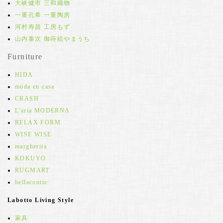
大峡健市 三和織物
一重孔希 一重陶房
河村寿昌 工房もず
山内泰次 御蒔絵やまうち
Furniture
HIDA
moda en casa
CRASH
L'aria MODERNA
RELAX FORM
WISE WISE
margherita
KOKUYO
RUGMART
bellacontte
Labotto Living Style
家具