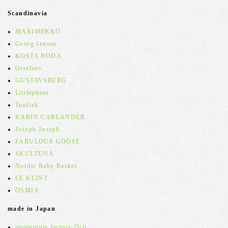
Scandinavia
MARIMEKKO
Georg Jensen
KOSTA BODA
Orrefors
GUSTAVSBERG
Littlephant
Tonfisk
KARIN CARLANDER
Joseph Joseph
FABULOUS GOOSE
SKULTUNA
Nordic Baby Basket
LE KLINT
OSMIA
made in Japan
momentum factory Orii