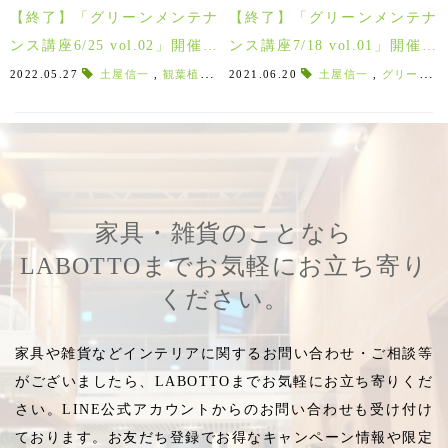
【終了】「グリーンメンテナ
【終了】「グリーンメンテナ
ンス講座6/25 vol.02」開催！
ンス講座7/18 vol.01」開催！
植替えや剪定も実践しながら
初心者も安心◎観葉植物の水
2022.05.27
土屋信一
,
観葉植物のメンテナンス
2021.06.20
,
グリーンメンテナンス
土屋信一
,
グリーンメンテナンス講座
観葉植物の育て方をお教えし
やり＆手入れ＆鉢替えの基礎
ます♪
をお教えします♪
家具・雑貨のことなら
LABOTTOまでお気軽にお立ち寄り
ください。
家具や雑貨などインテリアに関するお問い合わせ・ご相談等
がございましたら、LABOTTOまでお気軽にお立ち寄りくだ
さい。LINE公式アカウントからのお問い合わせも受け付け
ております。お友だち登録でお得なキャンペーン情報や限定