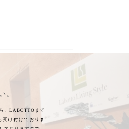
green maintenance lesson
,
植え替え
,
evo
,
エボ
,
メンテナンス講座
,
さい。
、LABOTTOまで
も受け付けておりま
しておりますので、