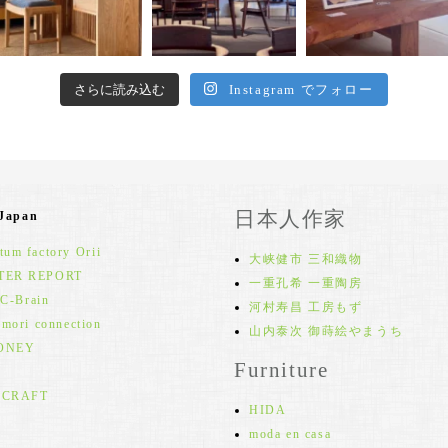
さらに読み込む
Instagram でフォロー
日本人作家
 Japan
um factory Orii
大峡健市 三和織物
TER REPORT
一重孔希 一重陶房
 C-Brain
河村寿昌 工房もず
 mori connection
山内泰次 御蒔絵やまうち
ONEY
Furniture
 CRAFT
HIDA
moda en casa