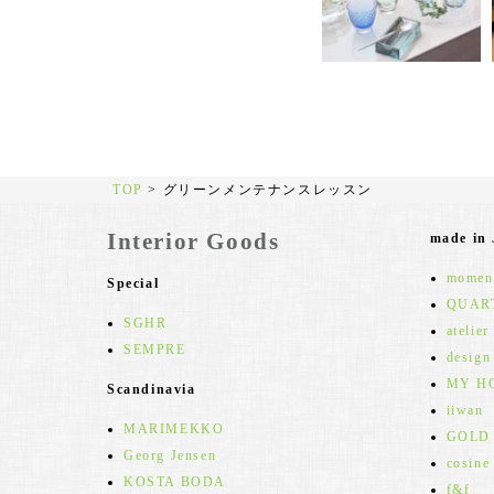
TOP
>
グリーンメンテナンスレッスン
Interior Goods
made in
moment
Special
QUAR
SGHR
atelier
SEMPRE
design
MY H
Scandinavia
iiwan
MARIMEKKO
GOLD
Georg Jensen
cosine
KOSTA BODA
f&f