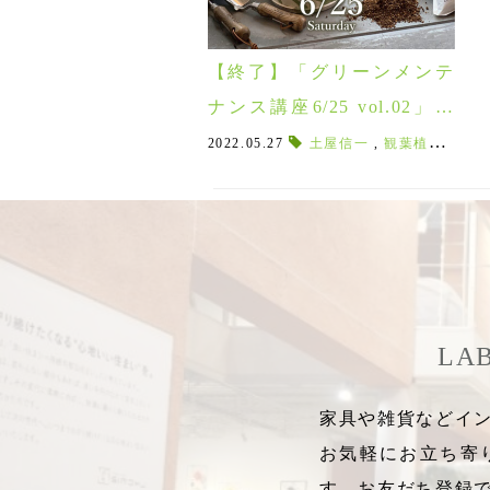
【終了】「グリーンメンテ
ナンス講座6/25 vol.02」開
催！植替えや剪定も実践し
2022.05.27
土屋信一
,
観葉植物のメンテナンス
ながら観葉植物の育て方を
お教えします♪
LA
家具や雑貨などイン
お気軽にお立ち寄
す。お友だち登録