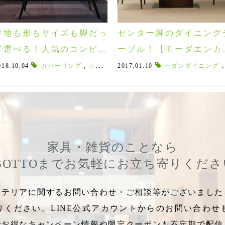
生地も形もサイズも脚だっ
センター脚のダイニング
て選べる！人気のコンビネ
ーブル！【モーダエンカ
ーションソファー『PONT
サ】ピアッツァ＆キャロ
018.10.04
,
オーク材
カバーリング
,
無垢材
,
,
ダイニングチェア
カウチソファ
2017.01.10
,
moda en casa
,
ダイニングテーブル
モダンダイニング
,
Wooden Stor
,
,
E』
インチェア♪
家具・雑貨のことなら
BOTTOまでお気軽にお立ち寄りくだ
テリアに関するお問い合わせ・ご相談等がございましたら
りください。LINE公式アカウントからのお問い合わせ
でお得なキャンペーン情報や限定クーポンも不定期で配信