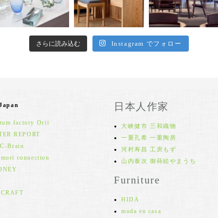
さらに読み込む
Instagram でフォロー
日本人作家
 Japan
um factory Orii
大峡健市 三和織物
TER REPORT
一重孔希 一重陶房
 C-Brain
河村寿昌 工房もず
 mori connection
山内泰次 御蒔絵やまうち
ONEY
Furniture
 CRAFT
HIDA
moda en casa