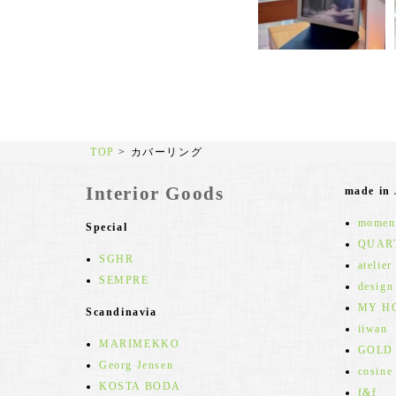
TOP
>
カバーリング
Interior Goods
made in
moment
Special
QUAR
SGHR
atelier
SEMPRE
design
MY H
Scandinavia
iiwan
MARIMEKKO
GOLD
Georg Jensen
cosine
KOSTA BODA
f&f