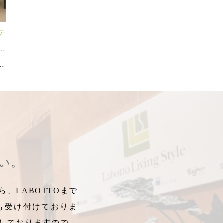
テ
ー
ラ
ies
イージーライフ
センター脚
,
モーダエンカーサ
,
ピアッツァ
,
,
ソファ
キャロライン
,
PIAZZA
,
ハイバックチェア
さい。
、LABOTTOまで
も受け付けておりま
しておりますので、