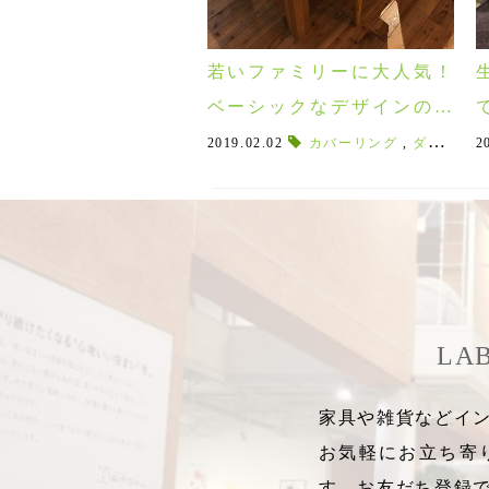
若いファミリーに大人気！
ベーシックなデザインのダ
イニングセットDEN&MOC
2019.02.02
カバーリング
,
ダイニングセット
2
O
LA
家具や雑貨などイン
お気軽にお立ち寄
す。お友だち登録