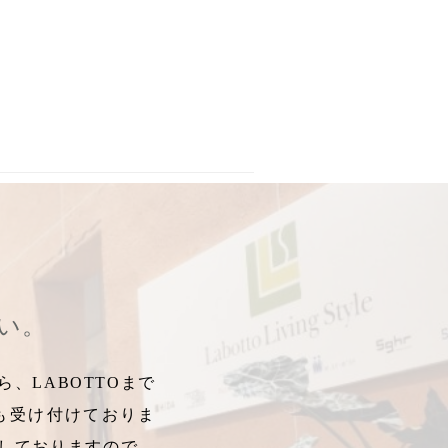
ズ
リッパ
,
オフィス用スリッパ
,
来客用スリッパ
,
,
メッシュ
真冬
,
真冬用スリッパ
,
オフィス用ルームシューズ
,
真冬用ルームシューズ
,
オフィ
さい。
、LABOTTOまで
も受け付けておりま
しておりますので、