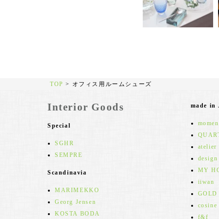
TOP
>
オフィス用ルームシューズ
Interior Goods
made in
moment
Special
QUAR
SGHR
atelier
SEMPRE
design
MY H
Scandinavia
iiwan
MARIMEKKO
GOLD
Georg Jensen
cosine
KOSTA BODA
f&f