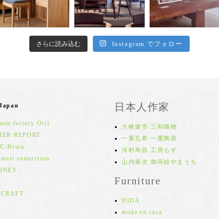
さらに読み込む
Instagram でフォロー
日本人作家
 Japan
um factory Orii
大峡健市 三和織物
TER REPORT
一重孔希 一重陶房
 C-Brain
河村寿昌 工房もず
 mori connection
山内泰次 御蒔絵やまうち
ONEY
Furniture
 CRAFT
HIDA
moda en casa