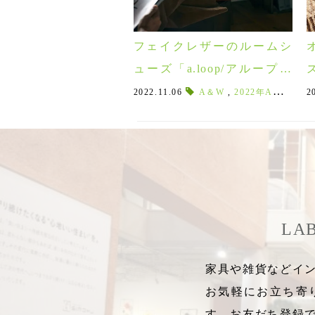
フェイクレザーのルームシ
ューズ「a.loop/アループ」
はお手入れ簡単！真冬の足
2022.11.06
A＆W
,
2022年A＆W
,
冬
2
元を暖める靴のようなスリ
ッパ♪
LA
家具や雑貨などイン
お気軽にお立ち寄
す。お友だち登録