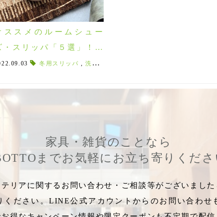
オススメのルームシュー
ズ・スリッパ「５選」！裸
足よりも快適＆冬でも暖か
の足元
022.09.03
,
レザースリッパ
冬用スリッパ
,
レザールームシューズ
,
洗えるスリッパ
,
授業参観
,
モコモコルームシュー
,
授業参観用ス
特集♪
家具・雑貨のことなら
BOTTOまでお気軽にお立ち寄りくだ
テリアに関するお問い合わせ・ご相談等がございましたら
りください。LINE公式アカウントからのお問い合わせ
でお得なキャンペーン情報や限定クーポンも不定期で配信