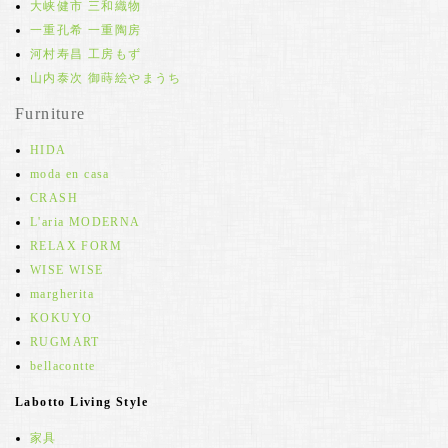
大峡健市 三和織物
一重孔希 一重陶房
河村寿昌 工房もず
山内泰次 御蒔絵やまうち
Furniture
HIDA
moda en casa
CRASH
L'aria MODERNA
RELAX FORM
WISE WISE
margherita
KOKUYO
RUGMART
bellacontte
Labotto Living Style
家具