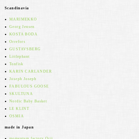
Scandinavia
MARIMEKKO
Georg Jensen
KOSTA BODA
Orrefors
GUSTAVSBERG
Littlephant
Tonfisk
KARIN CARLANDER
Joseph Joseph
FABULOUS GOOSE
SKULTUNA
Nordic Baby Basket
LE KLINT
OSMIA
made in Japan
momentum factory Orii