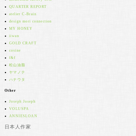
QUARTER REPORT
atelier C-Brain
design mori connection
MY HONEY
iiwan
GOLD CRAFT
cosine
f&f
松山油脂
ヤマノテ
ハナウタ
Other
Joseph Joseph
VOLUSPA
ANNIESLOAN
日本人作家