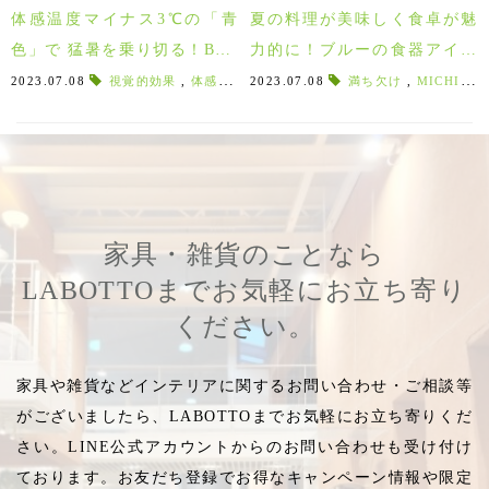
体感温度マイナス3℃の「青
夏の料理が美味しく食卓が魅
色」で 猛暑を乗り切る！BLU
力的に！ブルーの食器アイテ
E×INDIGO アイテム特集！全
ム特集♪
2023.07.08
視覚的効果
,
体感温度
,
2023.07.08
体感温度マイナス3
満ち欠け
,
猛暑を乗り切る
,
MICHIKAKE
品5％OFF ～8/13
家具・雑貨のことなら
LABOTTOまでお気軽にお立ち寄り
ください。
家具や雑貨などインテリアに関するお問い合わせ・ご相談等
がございましたら、LABOTTOまでお気軽にお立ち寄りくだ
さい。LINE公式アカウントからのお問い合わせも受け付け
ております。お友だち登録でお得なキャンペーン情報や限定