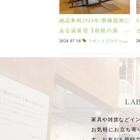
納品事例2024年/磐梯熱海に
ある温泉宿【萩姫の湯 栄
楽館様】
2024.07.16
ラボットプロデュース
,
磐
2
LA
家具や雑貨などイン
お気軽にお立ち寄
す。お友だち登録