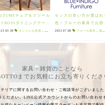
SUZUMEチェア＆スツール
センスの良い方が選ばれ
とCROSSダイニングテーブ
色！ブルーの家具でお部
ルで楽しむ自由なコーディ
を広くオシャレに見せよう
梯熱海
023.03.30
,
豊富LUXE
オシャレな部屋
,
豊富リュクス
,
家具の組み合わせ
,
磐梯熱海温泉
2023.07.08
,
,
インテリア初心者向
改装
ブルーの家具
,
温泉宿
,
,
客室
落ち着く空間
ネート術！
家具・雑貨のことなら
BOTTOまでお気軽にお立ち寄りくだ
テリアに関するお問い合わせ・ご相談等がございましたら
りください。LINE公式アカウントからのお問い合わせ
でお得なキャンペーン情報や限定クーポンも不定期で配信