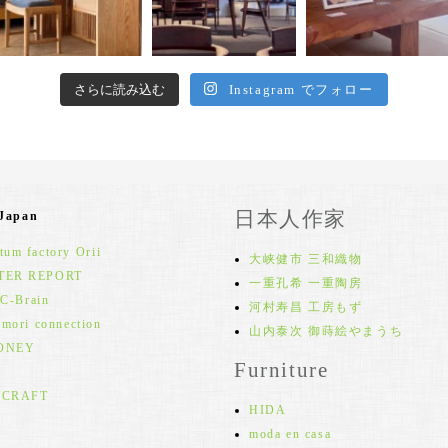
さらに読み込む
Instagram でフォロー
日本人作家
 Japan
um factory Orii
大峡健市 三和織物
TER REPORT
一重孔希 一重陶房
 C-Brain
河村寿昌 工房もず
 mori connection
山内泰次 御蒔絵やまうち
ONEY
Furniture
 CRAFT
HIDA
moda en casa