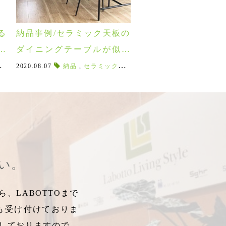
る
納品事例/セラミック天板の
屋
ダイニングテーブルが似合
♪
う♪スタイリッシュなグレー
け
,
,
栄楽館客室
SUZUME
2020.08.07
,
コーディネート相談
,
,
NIPPONAIE
栄楽館
納品
,
萩姫の湯
,
セラミックテーブル
,
Cross Dining Table
,
,
青いソファ
露天風呂付客室
,
ブルーインディゴ
,
,
セラミック天板
,
楕円形ベンチ
コーディネート相談
,
,
,
張地
ビー
配送
インテリアのK様邸
さい。
、LABOTTOまで
も受け付けておりま
しておりますので、