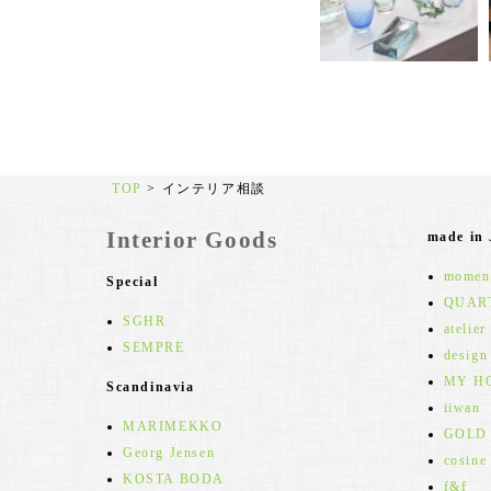
TOP
>
インテリア相談
Interior Goods
made in
moment
Special
QUAR
SGHR
atelier
SEMPRE
design
MY H
Scandinavia
iiwan
MARIMEKKO
GOLD
Georg Jensen
cosine
KOSTA BODA
f&f