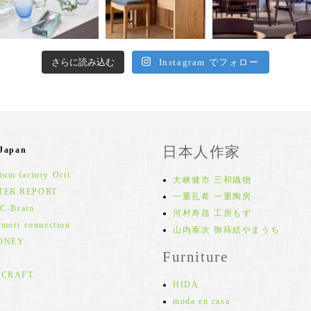
さらに読み込む
Instagram でフォロー
日本人作家
 Japan
um factory Orii
大峡健市 三和織物
TER REPORT
一重孔希 一重陶房
 C-Brain
河村寿昌 工房もず
 mori connection
山内泰次 御蒔絵やまうち
ONEY
Furniture
 CRAFT
HIDA
moda en casa