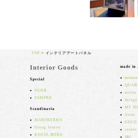
TOP
>
インテリアアートパネル
Interior Goods
made in
moment
Special
QUAR
SGHR
atelier
SEMPRE
design
MY H
Scandinavia
iiwan
MARIMEKKO
GOLD
Georg Jensen
cosine
KOSTA BODA
f&f