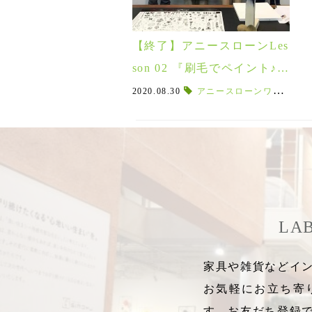
【終了】アニースローンLes
son 02 『刷毛でペイント♪ウ
ォールアートパネル 』ご参
2020.08.30
アニースローンワークショップ
加の皆様ありがとうござい
ました♪
LA
家具や雑貨などイン
お気軽にお立ち寄
す。お友だち登録