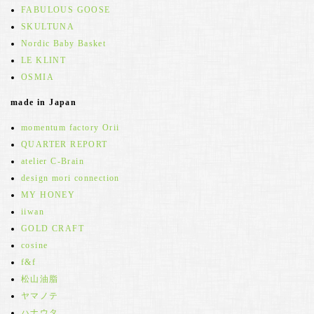
FABULOUS GOOSE
SKULTUNA
Nordic Baby Basket
LE KLINT
OSMIA
made in Japan
momentum factory Orii
QUARTER REPORT
atelier C-Brain
design mori connection
MY HONEY
iiwan
GOLD CRAFT
cosine
f&f
松山油脂
ヤマノテ
ハナウタ