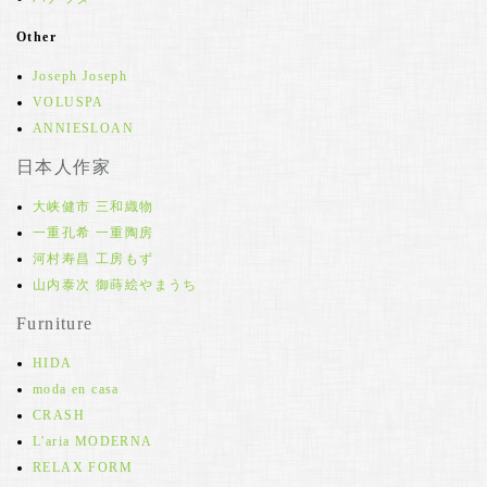
Other
Joseph Joseph
VOLUSPA
ANNIESLOAN
日本人作家
大峡健市 三和織物
一重孔希 一重陶房
河村寿昌 工房もず
山内泰次 御蒔絵やまうち
Furniture
HIDA
moda en casa
CRASH
L'aria MODERNA
RELAX FORM