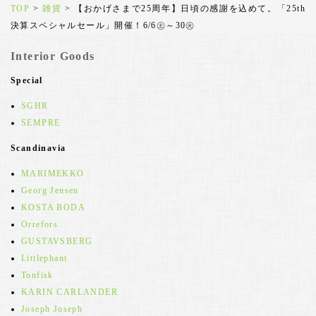
TOP
>
雑貨
>
【おかげさまで25周年】日頃の感謝を込めて。「25th
決算スペシャルセール」開催！6/6㊏～30㊋
Interior Goods
Special
SGHR
SEMPRE
Scandinavia
MARIMEKKO
Georg Jensen
KOSTA BODA
Orrefors
GUSTAVSBERG
Littlephant
Tonfisk
KARIN CARLANDER
Joseph Joseph