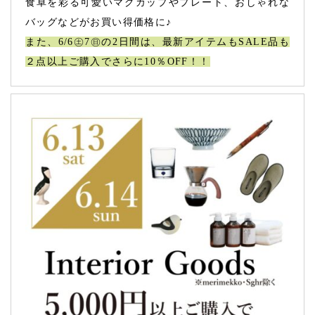
食卓を彩る可愛いマグカップやプレート、おしゃれな
バッグなどがお買い得価格に♪
また、6/6㊏7㊐の2日間は、最新アイテムもSALE品も
２点以上ご購入でさらに10％OFF！！