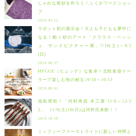
しゃれな袱紗を作ろう！ふくさワークショッ
プ
2020.03.12
ラボット初の展示会！大人も子どもも夢中に
なる！動く砂のアート「クラウス・ベッシ
ュ サンドピクチャー展」7/18(土)～8/2
(日)
2026.06.27
HYGGE（ヒュッゲ）な食卓！北欧食器ケー
ラーで楽しむ秋の献立♪9/10～10/13
2020.09.01
福島県初！「河村寿昌 木工展 11/9～12/2
2」 11/9(土)10(日)は河村氏来館！！
2019.10.19
ミッフィーファーストライトに新しい仲間と