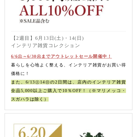
【2週目】6月13日(土)・14(日)
インテリア雑貨コレクション
6/6㊏～6/30㊋までアウトレットセール開催中！
暮らしを心地よく整える、インテリア雑貨がお買い得
価格に！
また、6/13㊏14㊐の2日間は、店内のインテリア雑貨
全品5,000以上ご購入で10％OFF！（※マリメッコ・
スガハラは除く）