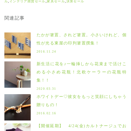
ル
,
インテリア雑貨セール
,
家具セール
,
決算セール
関連記事
たかが箸置、されど箸置。小さいけれど、個
性が光る東屋の印判箸置撰集！
2016.11.24
新生活に花を♪一輪挿しから花束まで活けこ
める小さめ花瓶！北欧ケーラーの花瓶特
集！！
2020.03.31
ホワイトデー♡彼女をもっと笑顔にしちゃう
贈りもの！
2016.02.16
【開催延期】 4/24(金)カルトナージュでお