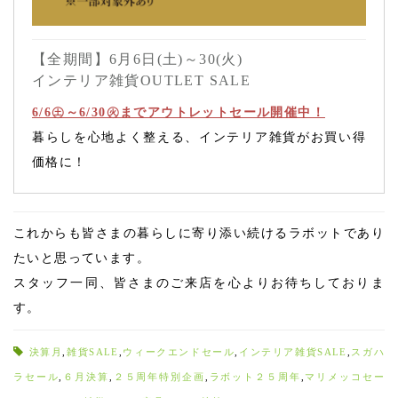
【全期間】6月6日(土)～30(火)
インテリア雑貨OUTLET SALE
6/6㊏～6/30㊋までアウトレットセール開催中！
暮らしを心地よく整える、インテリア雑貨がお買い得
価格に！
これからも皆さまの暮らしに寄り添い続けるラボットであり
たいと思っています。
スタッフ一同、皆さまのご来店を心よりお待ちしておりま
す。
決算月
,
雑貨SALE
,
ウィークエンドセール
,
インテリア雑貨SALE
,
スガハ
ラセール
,
６月決算
,
２５周年特別企画
,
ラボット２５周年
,
マリメッコセー