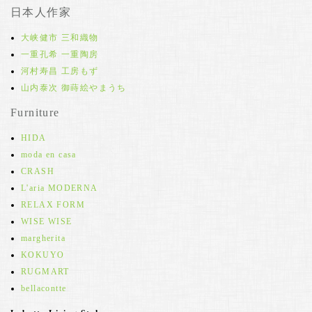
日本人作家
大峡健市 三和織物
一重孔希 一重陶房
河村寿昌 工房もず
山内泰次 御蒔絵やまうち
Furniture
HIDA
moda en casa
CRASH
L'aria MODERNA
RELAX FORM
WISE WISE
margherita
KOKUYO
RUGMART
bellacontte