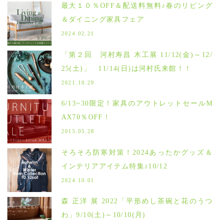
最大１０％OFF＆配送料無料♪春のリビング
＆ダイニング家具フェア
2024.02.21
「第２回 河村寿昌 木工展 11/12(金)～12/
25(土)」 11/14(日)は河村氏来館！！
2021.10.29
6/13~30限定！家具のアウトレットセールM
AX70％OFF！
2015.05.28
そろそろ防寒対策！2024あったかグッズ＆
インテリアアイテム特集♪10/12
2024.10.01
森 正洋 展 2022「平形めし茶碗と花のうつ
わ」9/10(土)～10/10(月)