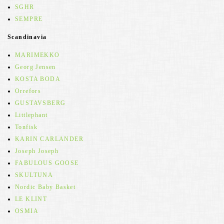
SGHR
SEMPRE
Scandinavia
MARIMEKKO
Georg Jensen
KOSTA BODA
Orrefors
GUSTAVSBERG
Littlephant
Tonfisk
KARIN CARLANDER
Joseph Joseph
FABULOUS GOOSE
SKULTUNA
Nordic Baby Basket
LE KLINT
OSMIA