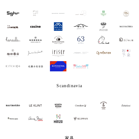
Scandinavia
家具