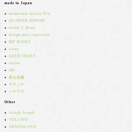
made in Japan
momentum factory Orii
QUARTER REPORT
atelier C-Brain
design mori connection
MY HONEY
iiwan
GOLD CRAFT
cosine
f&f
松山油脂
ヤマノテ
ハナウタ
Other
Joseph Joseph
VOLUSPA
ANNIESLOAN