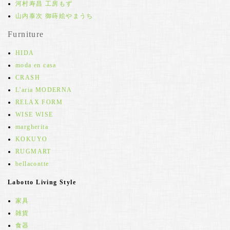
河村寿昌 工房もず
山内泰次 御蒔絵やまうち
Furniture
HIDA
moda en casa
CRASH
L'aria MODERNA
RELAX FORM
WISE WISE
margherita
KOKUYO
RUGMART
bellacontte
Labotto Living Style
家具
雑貨
食器