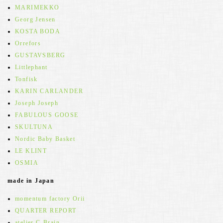
MARIMEKKO
Georg Jensen
KOSTA BODA
Orrefors
GUSTAVSBERG
Littlephant
Tonfisk
KARIN CARLANDER
Joseph Joseph
FABULOUS GOOSE
SKULTUNA
Nordic Baby Basket
LE KLINT
OSMIA
made in Japan
momentum factory Orii
QUARTER REPORT
atelier C-Brain