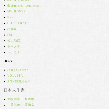
design mori connection
MY HONEY
iiwan
GOLD CRAFT
cosine
f&f
松山油脂
ヤマノテ
ハナウタ
Other
Joseph Joseph
VOLUSPA
ANNIESLOAN
日本人作家
大峡健市 三和織物
一重孔希 一重陶房