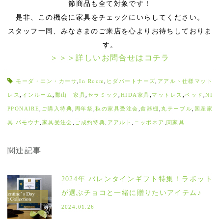
節商品も全て対象です！
是非、この機会に家具をチェックにいらしてください。
スタッフ一同、みなさまのご来店を心よりお待ちしておりま
す。
＞＞＞詳しいお問合せはコチラ
モーダ・エン・カーサ
,
In Room
,
ヒダパートナーズ
,
アアルト仕様マット
レス
,
インルーム
,
郡山 家具
,
セラミック
,
HIDA家具
,
マットレス
,
ベッド
,
NI
PPONAIRE
,
ご購入特典
,
周年祭
,
秋の家具受注会
,
食器棚
,
丸テーブル
,
国産家
具
,
パモウナ
,
家具受注会
,
ご成約特典
,
アアルト
,
ニッポネア
,
関家具
関連記事
2024年 バレンタインギフト特集！ラボット
が選ぶチョコと一緒に贈りたいアイテム♪
2024.01.26