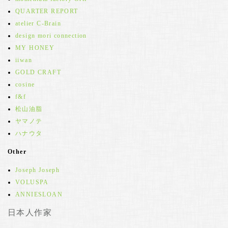
QUARTER REPORT
atelier C-Brain
design mori connection
MY HONEY
iiwan
GOLD CRAFT
cosine
f&f
松山油脂
ヤマノテ
ハナウタ
Other
Joseph Joseph
VOLUSPA
ANNIESLOAN
日本人作家