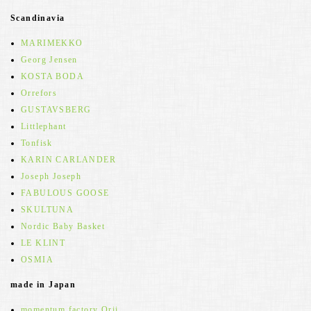
Scandinavia
MARIMEKKO
Georg Jensen
KOSTA BODA
Orrefors
GUSTAVSBERG
Littlephant
Tonfisk
KARIN CARLANDER
Joseph Joseph
FABULOUS GOOSE
SKULTUNA
Nordic Baby Basket
LE KLINT
OSMIA
made in Japan
momentum factory Orii