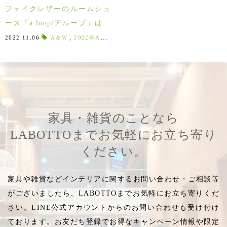
フェイクレザーのルームシュ
ーズ「a.loop/アループ」はお
手入れ簡単！真冬の足元を暖
2022.11.06
A＆W
,
2022年A＆W
,
冬の足元
,
レザースリッパ
,
レザール
める靴のようなスリッパ♪
家具・雑貨のことなら
LABOTTOまでお気軽にお立ち寄り
ください。
家具や雑貨などインテリアに関するお問い合わせ・ご相談等
がございましたら、LABOTTOまでお気軽にお立ち寄りくだ
さい。LINE公式アカウントからのお問い合わせも受け付け
ております。お友だち登録でお得なキャンペーン情報や限定