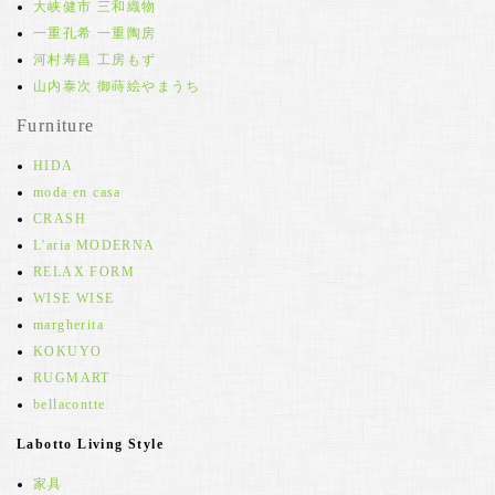
大峡健市 三和織物
一重孔希 一重陶房
河村寿昌 工房もず
山内泰次 御蒔絵やまうち
Furniture
HIDA
moda en casa
CRASH
L'aria MODERNA
RELAX FORM
WISE WISE
margherita
KOKUYO
RUGMART
bellacontte
Labotto Living Style
家具