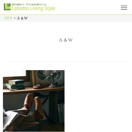
TOP
>
A＆W
A＆W