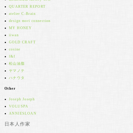
QUARTER REPORT
atelier C-Brain
design mori connection
MY HONEY
iiwan
GOLD CRAFT
cosine
f&f
松山油脂
ヤマノテ
ハナウタ
Other
Joseph Joseph
VOLUSPA
ANNIESLOAN
日本人作家