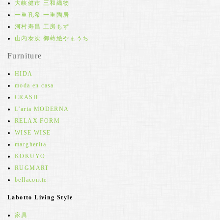
大峡健市 三和織物
一重孔希 一重陶房
河村寿昌 工房もず
山内泰次 御蒔絵やまうち
Furniture
HIDA
moda en casa
CRASH
L'aria MODERNA
RELAX FORM
WISE WISE
margherita
KOKUYO
RUGMART
bellacontte
Labotto Living Style
家具