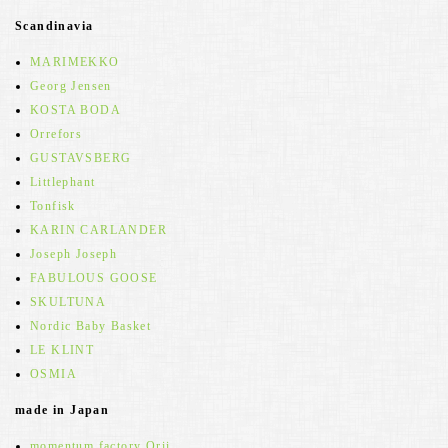
Scandinavia
MARIMEKKO
Georg Jensen
KOSTA BODA
Orrefors
GUSTAVSBERG
Littlephant
Tonfisk
KARIN CARLANDER
Joseph Joseph
FABULOUS GOOSE
SKULTUNA
Nordic Baby Basket
LE KLINT
OSMIA
made in Japan
momentum factory Orii