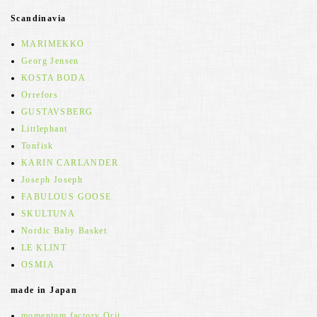
Scandinavia
MARIMEKKO
Georg Jensen
KOSTA BODA
Orrefors
GUSTAVSBERG
Littlephant
Tonfisk
KARIN CARLANDER
Joseph Joseph
FABULOUS GOOSE
SKULTUNA
Nordic Baby Basket
LE KLINT
OSMIA
made in Japan
momentum factory Orii