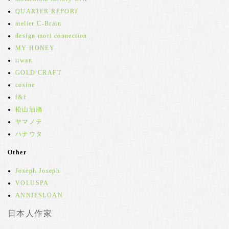
QUARTER REPORT
atelier C-Brain
design mori connection
MY HONEY
iiwan
GOLD CRAFT
cosine
f&f
松山油脂
ヤマノテ
ハナウタ
Other
Joseph Joseph
VOLUSPA
ANNIESLOAN
日本人作家