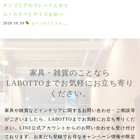
オンブリアのプレートとボウ
ル！カラーとサイズを比べて
みた♪使い勝手が良いのはどっ
2020.10.30
ムーンライトブルー
,
電子レンジ
,
グラナイトグリーン
,
オー
ち？
家具・雑貨のことなら
LABOTTOまでお気軽にお立ち寄り
ください。
家具や雑貨などインテリアに関するお問い合わせ・ご相談等
がございましたら、LABOTTOまでお気軽にお立ち寄りくだ
さい。LINE公式アカウントからのお問い合わせも受け付け
ております。お友だち登録でお得なキャンペーン情報や限定