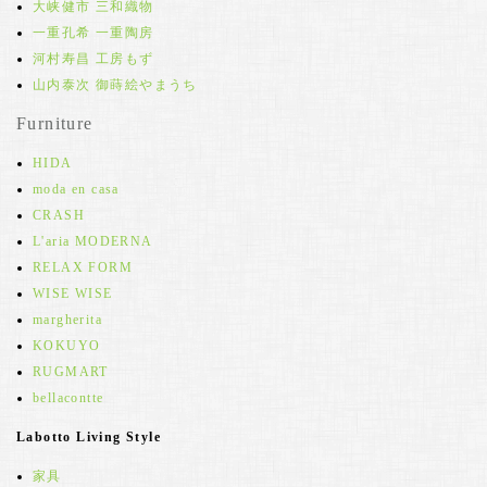
大峡健市 三和織物
一重孔希 一重陶房
河村寿昌 工房もず
山内泰次 御蒔絵やまうち
Furniture
HIDA
moda en casa
CRASH
L'aria MODERNA
RELAX FORM
WISE WISE
margherita
KOKUYO
RUGMART
bellacontte
Labotto Living Style
家具