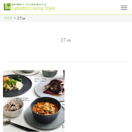
TOP
>
27㎝
27㎝